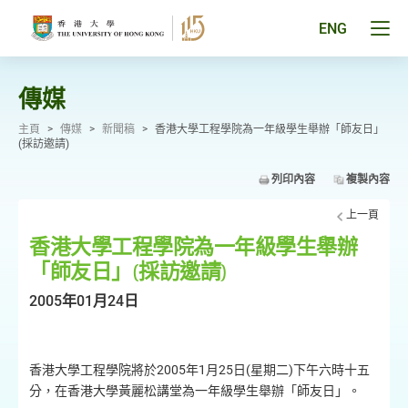
跳
至
Tog
ENG
主
men
要
pan
內
容
傳媒
主頁
>
傳媒
>
新聞稿
>
香港大學工程學院為一年級學生舉辦「師友日」
(採訪邀請)
列印內容
複製內容
上一頁
香港大學工程學院為一年級學生舉辦
「師友日」(採訪邀請)
2005年01月24日
香港大學工程學院將於2005年1月25日(星期二)下午六時十五
分，在香港大學黃麗松講堂為一年級學生舉辦「師友日」。