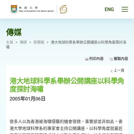
跳
至
Tog
ENG
主
men
要
pan
內
容
傳媒
主頁
>
傳媒
>
新聞稿
>
港大地球科學系舉辦公開講座以科學角度探討海
嘯
列印內容
複製內容
上一頁
港大地球科學系舉辦公開講座以科學角
度探討海嘯
2005年01月06日
很多人以為香港被海嘯侵襲的機會很微，事實郤並非如此。香
港大學地球科學系的專家會主持公開講座，以科學角度就最近