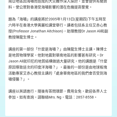
南亞地區因海嘯而造成的大災難作深入探討，並會提供有關資
料，使公眾對香港受海嘯影響的潛在危機提高警覺。
題為「海嘯」的講座將於2005年1月13日(星期四)下午五時至
六時半在香港大學黃麗松講堂舉行。講者包括系主任艾赤心教
授(Professor Jonathan Aitchison)，助理教授Dr Jason Ali和副
教授陳龍生博士。
講座的第一部份「什麼是海嘯？」由陳龍生博士主講。陳博士
是地質物理學家，他對地震對華南地區的影響甚有研究。Dr
Jason Ali就印尼的地質結構做過大量研究，他的講題是「什麼
原因導致這次的印度洋海嘯？」。最後的一部份是由地球板塊
活動專家艾赤心教授主講的「處身華南地區的我們會否受到海
嘯侵襲？」。
講座以英語進行，隨後有答問環節，費用全免，歡迎各界人士
參加。如有查詢，請聯絡Mrs. Ng，電話：2857-8558。