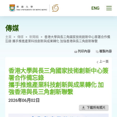
跳
至
Tog
ENG
主
men
要
pan
內
容
傳媒
主頁
>
傳媒
>
新聞稿
>
香港大學與長三角國家技術創新中心簽署合作備
忘錄 攜手推進產業科技創新與成果轉化 加強香港與長三角創新聯繫
列印內容
複製內容
上一頁
香港大學與長三角國家技術創新中心簽
署合作備忘錄
攜手推進產業科技創新與成果轉化 加
強香港與長三角創新聯繫
2026年06月02日
下載所有照片