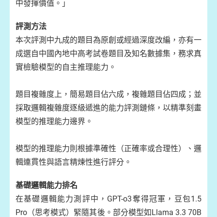
中發揮價值。」
評測方法
本次評測中九成的題目為原創或經過深度改編，亦有一
成選自中國內地中高考試卷題目及知名數據集，務求真
實檢驗模型的自主推理能力。
題目複雜度上，簡易題目佔六成，複雜題目佔四成；並
採取邏輯複雜度逐級遞進的能力評測鏈條，以精準刻畫
模型的推理能力邊界。
模型的推理能力則根據準確性（正確率或合理性）、邏
輯連貫性與語言精煉性進行評分。
基礎邏輯能力排名
在基礎邏輯能力測評中，GPT-o3奪得冠軍，豆包1.5
Pro（思考模式）緊隨其後。部分模型如Llama 3.3 70B