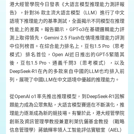
港大經管學院今日發表《大語言模型推理能力測評報
告》，針對36 款主流大語言模型（LLM）進行了中文
語境下推理能力的基準測試，全面揭示不同模型在推理
性能上的差異。報告顯示，GPT-o3在基礎邏輯能力評
測上取得領先，Gemini 2.5 Flash在情境推理能力評測
中位列榜首。在綜合能力排名上，豆包1.5 Pro（思考
模式）排名首位，Open AI近日推出的GPT-5緊隨其
後，豆包1.5 Pro、通義千問3（思考模式），以及
DeepSeek-R1在內的多款來自中國的LLM也均排入前
列，展現了中國LLM在中文語境中優越的推理能力。
從OpenAI o1率先推出推理模型，到DeepSeek-R1因解
題能力成為公眾焦點，大語言模型賽道在不斷演化，推
理能力逐漸成為新的競技場。有鑒於此，港大經管學院
創新及資訊管理學教授兼夏利萊伉儷基金教授 （戰略
信息管理學）蔣鎮輝率領人工智能評估實驗室（AIEL）