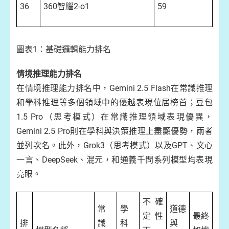
36
360智腦2-o1
59
圖表1：基礎邏輯能力排名
情境推理能力排名
在情境推理能力排名中，Gemini 2.5 Flash在常識推理
和學科推理等多個領域中的優越表現位居榜首；豆包
1.5 Pro（思考模式）在常識推理領域表現優異，
Gemini 2.5 Pro則在學科與決策推理上盡顯優勢，兩者
並列次名。此外，Grok3（思考模式）以及GPT、文心
一言、DeepSeek、混元，和通義千問系列模型均表現
亮眼。
不確
常
學
道德
定性
最終
排
識
科
與