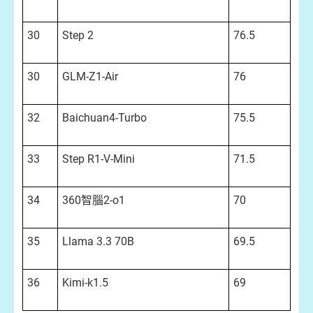
30
Step 2
76.5
30
GLM-Z1-Air
76
32
Baichuan4-Turbo
75.5
33
Step R1-V-Mini
71.5
34
360智腦2-o1
70
35
Llama 3.3 70B
69.5
36
Kimi-k1.5
69