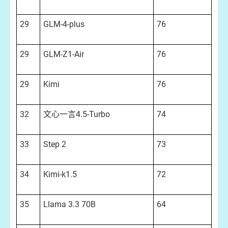
29
GLM-4-plus
76
29
GLM-Z1-Air
76
29
Kimi
76
32
文心一言4.5-Turbo
74
33
Step 2
73
34
Kimi-k1.5
72
35
Llama 3.3 70B
64