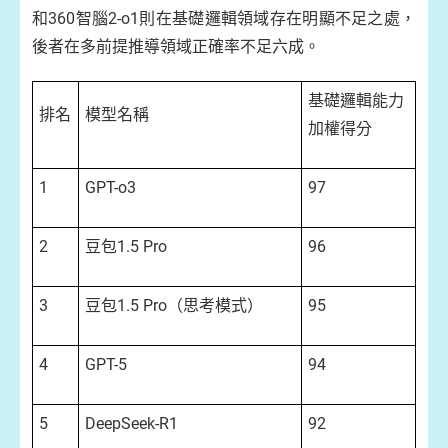
和360智腦2-o1則在基礎邏輯領域存在明顯不足之處，
後者在多前提推導領域正確率不足六成。
基礎邏輯能力
排名
模型名稱
加權得分
1
GPT-o3
97
2
豆包1.5 Pro
96
3
豆包1.5 Pro（思考模式）
95
4
GPT-5
94
5
DeepSeek-R1
92