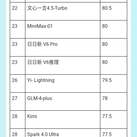
22
文心一言4.5-Turbo
80.5
23
MiniMax-01
80
23
日日新 V6 Pro
80
23
日日新 V6推理
80
26
Yi- Lightning
79.5
27
GLM-4-plus
78
28
Kimi
77.5
28
Spark 4.0 Ultra
77.5