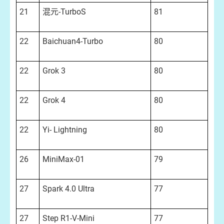
21
混元-TurboS
81
22
Baichuan4-Turbo
80
22
Grok 3
80
22
Grok 4
80
22
Yi- Lightning
80
26
MiniMax-01
79
27
Spark 4.0 Ultra
77
27
Step R1-V-Mini
77