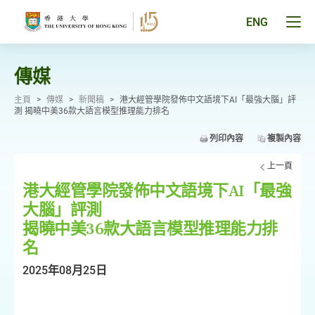
跳
至
Tog
ENG
主
men
要
pan
內
容
傳媒
主頁
>
傳媒
>
新聞稿
>
港大經管學院發佈中文語境下AI「最強大腦」評
測 揭曉中美36款大語言模型推理能力排名
列印內容
複製內容
上一頁
港大經管學院發佈中文語境下AI「最強
大腦」評測
揭曉中美36款大語言模型推理能力排
名
2025年08月25日