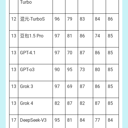
Turbo
12
混元-TurboS
96
79
83
84
86
13
豆包1.5 Pro
97
81
86
74
85
13
GPT-4.1
97
70
87
86
85
13
GPT-o3
90
95
73
80
85
13
Grok 3
97
69
87
86
85
13
Grok 4
82
87
82
87
85
17
DeepSeek-V3
95
81
84
77
84