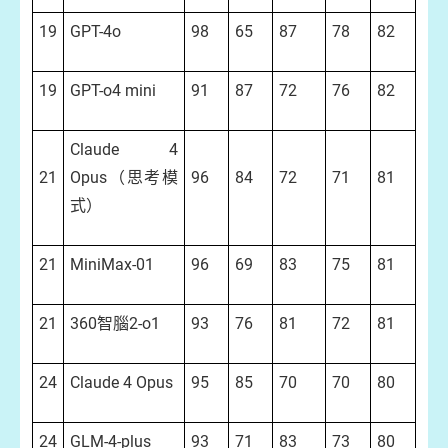
19
GPT-4o
98
65
87
78
82
19
GPT-o4 mini
91
87
72
76
82
Claude 4
21
Opus（思考模
96
84
72
71
81
式）
21
MiniMax-01
96
69
83
75
81
21
360智腦2-o1
93
76
81
72
81
24
Claude 4 Opus
95
85
70
70
80
24
GLM-4-plus
93
71
83
73
80