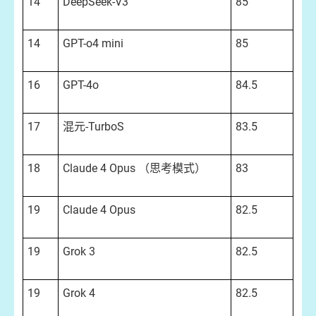
14
DeepSeek-V3
85
14
GPT-o4 mini
85
16
GPT-4o
84.5
17
混元-TurboS
83.5
18
Claude 4 Opus （思考模式）
83
19
Claude 4 Opus
82.5
19
Grok 3
82.5
19
Grok 4
82.5