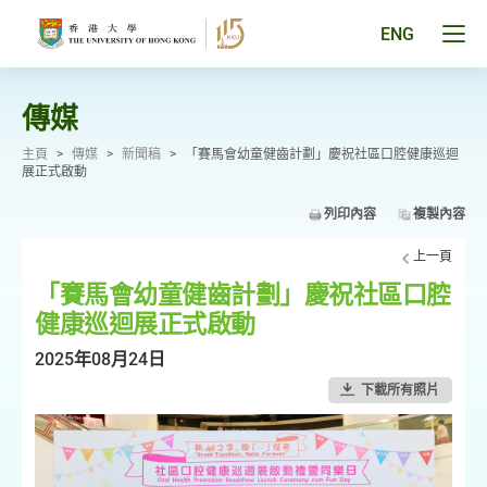
跳
至
Tog
ENG
主
men
要
pan
內
容
傳媒
主頁
>
傳媒
>
新聞稿
>
「賽馬會幼童健齒計劃」慶祝社區口腔健康巡迴
展正式啟動
列印內容
複製內容
上一頁
「賽馬會幼童健齒計劃」慶祝社區口腔
健康巡迴展正式啟動
2025年08月24日
下載所有照片