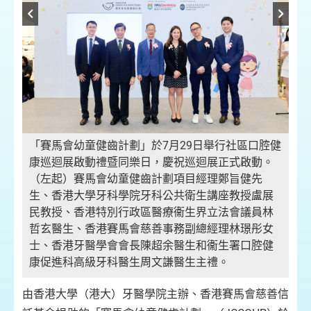
中
香
「賽馬會幼童健齒計劃」於7月29日舉行社區口腔健
計
於
康巡迴展啟動禮暨同樂日，慶祝巡迴展正式啟動。
（左起）賽馬會幼童健齒計劃項目經理鄭旨健先
生、香港大學牙科學院牙科公共衛生講座教授盧展
民教授、香港特別行政區醫療衞生界立法會議員林
哲玄醫生、香港賽馬會慈善事務副總經理林璟彤女
士、香港牙醫學會會長陳超余醫生和衞生署口腔健
康促進科高級牙科醫生周文謙醫生主禮。
由香港大學（港大）牙醫學院主辦、香港賽馬會慈善信