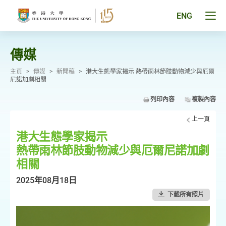
跳
至
Tog
ENG
主
men
要
pan
內
容
傳媒
主頁
>
傳媒
>
新聞稿
>
港大生態學家揭示 熱帶雨林節肢動物減少與厄爾
尼諾加劇相關
列印內容
複製內容
上一頁
港大生態學家揭示
熱帶雨林節肢動物減少與厄爾尼諾加劇
相關
2025年08月18日
下載所有照片