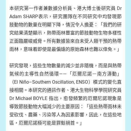
本研究第一作者兼數據分析員、港大博士後研究員 Dr
Adam SHARP表示，研究團隊在不同研究中均發現節
肢動物的數量在明顯下降，情況令人擔憂：「我們的研
究結果清楚顯示，熱帶雨林豐富的節肢動物生物多樣性
正面臨嚴峻威脅。所有數據皆來自未受人類干預的熱帶
雨林，意味着即使是最偏遠的原始森林也難以倖免。」
研究發現，這些生物數量的減少並非隨機，而是與熱帶
氣候的主導性自然循環——「厄爾尼諾－南方濤動」
（El Niño–Southern Oscillation, ENSO）模式的變化直
接相關。本研究的通訊作者、港大生物科學學院研究員
Dr Michael BOYLE 指出，愈發頻繁的厄爾尼諾現象是
導致節肢動物大幅減少的主要原因：「這些熱帶雨林未
受砍伐、農藥、污染等人為因素影響，因此，在這些地
區，厄爾尼諾極可能是罪魁禍首。」