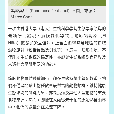
黑棘葉甲（Rhadinosa fleutiauxi）。圖片來源：
鋸蠅
Marco Chan
源：
一項由香港大學（港大）生物科學學院生態學家領導的
最新研究發現，氣候變化導致厄爾尼諾現象（El
Niño）愈發頻繁且強烈，正全面衝擊熱帶地區的節肢
動物族群（包括昆蟲及蜘蛛等）。這場「隱形崩壞」不
僅削弱生態系統的穩定性，亦威脅生態系統對自然界及
人類社會至關重要的功能。
節肢動物雖然體積細小，卻在生態系統中舉足輕重。牠
們不僅是地球上物種數量最豐富的動物類群、維持健康
生態環境的關鍵力量，亦是鳥類及其他大型動物的重要
食物來源。然而，即使在人類從未干預的原始熱帶雨林
中，牠們的數量亦在急速下降。