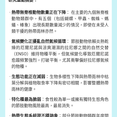
研究重點摘要：
熱帶無脊椎動物數量正在下降
： 在主要的九個無脊椎
動物類群中，有五個（包括蝴蝶、甲蟲、蜘蛛、螞
蟻、椿象）出現長期數量減少的情況，即使在未受人
類干擾的熱帶雨林亦然。
氣候變化正擾亂自然氣候循環
： 節肢動物依賴炎熱乾
燥的厄爾尼諾與涼爽潮濕的拉尼娜之間的自然交替
（ENSO）維持物種平衡，但氣候變化導致厄爾尼諾
愈趨頻繁強烈，打破平衡，尤其衝擊偏好拉尼娜氣候
的物種。
生態功能正在減弱
：生物多樣性下降與熱帶雨林中枯
葉分解與植物取食率下降有密切相關，影響整體熱帶
雨林的健康。
特化種最為脆弱
：食性較為單一或擁有獨特生態角色
的節肢動物風險最高，最易消失。
熱帶生態系統現不穩跡象
：部分節肢動物類群年度間