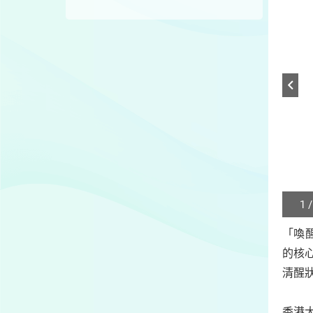
1 /
Play
/
「喚醒
Sto
的核
the
slide
清醒
香港大