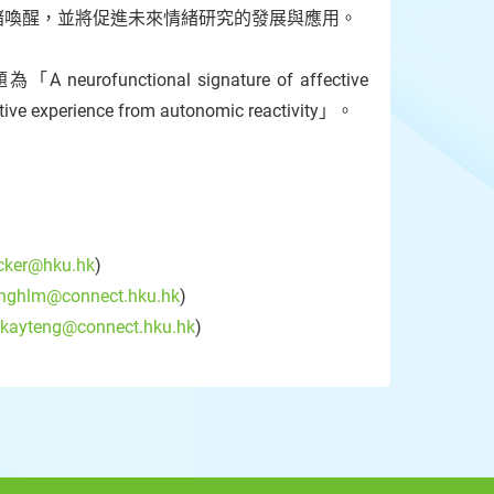
緒喚醒，並將促進未來情緒研究的發展與應用。
functional signature of affective
ctive experience from autonomic reactivity」。
cker@hku.hk
)
nghlm@connect.hku.hk
)
kayteng@connect.hku.hk
)