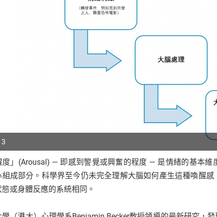
 3
度」(Arousal) — 即感到警覺或興奮的程度 — 是情緒的
p
心組成部分。科學界至今仍未完全理解大腦如何產生這種喚醒感
r
狀態或身體反應的系統相同。
學（港大）心理學系Benjamin Becker教授領導的最新研