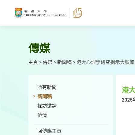
跳
至
主
要
內
容
傳媒
主頁
>
傳媒
>
新聞稿
>
港大心理學研究揭示大腦如
所有新聞
港
新聞稿
2025
採訪邀請
澄清
回傳媒主頁