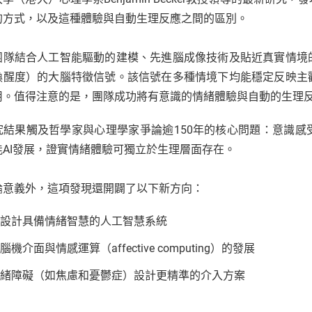
的方式，以及這種體驗與自動生理反應之間的區別。
團隊結合人工智能驅動的建模、先進腦成像技術及貼近真實情境
喚醒度）的大腦特徵信號。該信號在多種情境下均能穩定反映主
用。值得注意的是，團隊成功將有意識的情緒體驗與自動的生理
究結果觸及哲學家與心理學家爭論逾150年的核心問題：意識
能AI發展，證實情緒體驗可獨立於生理層面存在。
論意義外，這項發現還開闢了以下新方向：
設計具備情緒智慧的人工智慧系統
腦機介面與情感運算（affective computing）的發展
緒障礙（如焦慮和憂鬱症）設計更精準的介入方案