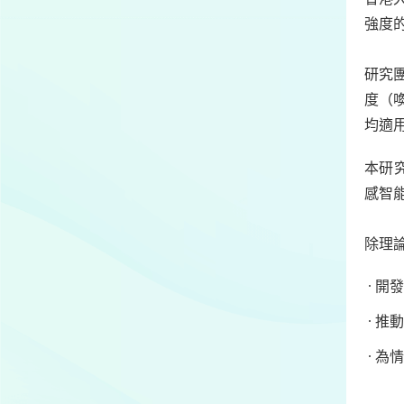
強度
研究
度（
均適
本研
感智
除理
開發
推動
為情