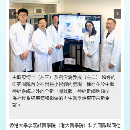
由韓東博士（左三）及劉澎濤教授（左二） 領導的
由
研究團隊首次在實驗小鼠體內發現一種存在於中樞
研
神經系統之外的全新「隱藏版」神經幹細胞類型，
神
為神經系統疾病和損傷的再生醫學治療帶來新希
為
望。
望
香港大學李嘉誠醫學院（港大醫學院）科究團隊聯同德