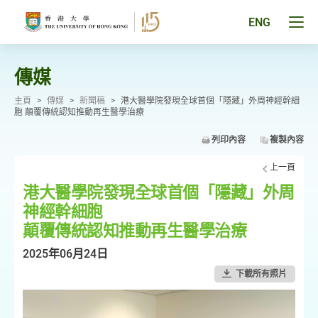
跳
至
Tog
ENG
主
men
要
pan
內
容
傳媒
主頁
>
傳媒
>
新聞稿
>
港大醫學院發現全球首個「隱藏」外周神經幹細
胞 顛覆傳統認知推動再生醫學治療
列印內容
複製內容
上一頁
港大醫學院發現全球首個「隱藏」外周
神經幹細胞
顛覆傳統認知推動再生醫學治療
2025年06月24日
下載所有照片