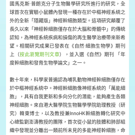
國馬克斯·普朗克分子生物醫學研究所進行的研究，全
球首次在實驗小鼠體內發現一種存在於中樞神經系統之
外的全新「隱藏版」神經幹細胞類型。這項研究顛覆了
長久以來「神經幹細胞僅存在於大腦和脊髓中」的傳統
認知，為神經系統疾病和損傷的再生醫學治療帶來新希
望。相關研究成果已發表在《自然·細胞生物學》期刊
上（
按此瀏覽期刊文章
），並入選《自然》期刊 「年
度幹細胞和發育生物學論文」之一。
數十年來，科學家普遍認為哺乳動物神經幹細胞僅存在
於中樞神經系統中。神經幹細胞像神經系統的「萬能細
胞」，具有自我更新和多向分化的潛能，能夠產生各類
神經細胞。來自港大醫學院生物醫學學院助理教授（研
究）韓東博士，以及教授兼InnoHK幹細胞轉化研究中
心總監劉澎濤教授的團隊，首次從小鼠的肢體和肺部組
織中發現並分離出一類前所未見的多能神經幹細胞，命