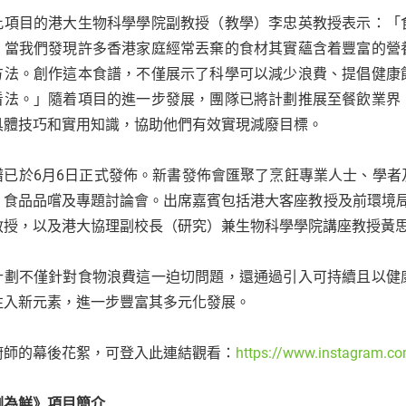
此項目的港大生物科學學院副教授（教學）李忠英教授表示：「
。當我們發現許多香港家庭經常丟棄的食材其實蘊含着豐富的營
方法。創作這本食譜，不僅展示了科學可以減少浪費、提倡健康
看法。」隨着項目的進一步發展，團隊已將計劃推展至餐飲業界
具體技巧和實用知識，協助他們有效實現減廢目標。
譜已於6月6日正式發佈。新書發佈會匯聚了烹飪專業人士、學
、食品品嚐及專題討論會。出席嘉賓包括港大客座教授及前環境局局
教授，以及港大協理副校長（研究）兼生物科學學院講座教授黃
計劃不僅針對食物浪費這一迫切問題，還通過引入可持續且以健
注入新元素，進一步豐富其多元化發展。
廚師的幕後花絮，可登入此連結觀看：
https://www.instagram.c
剩為鮮》項目簡介