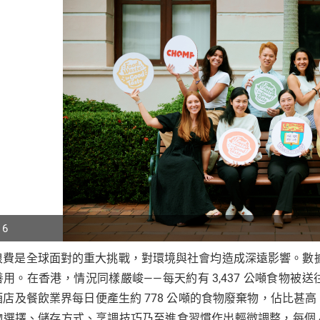
 6
浪費是全球面對的重大挑戰，對環境與社會均造成深遠影響。數
p
善用。在香港，情況同樣嚴峻——每天約有 3,437 公噸食物
r
酒店及餐飲業界每日便產生約 778 公噸的食物廢棄物，佔比甚
物選擇、儲存方式、烹調技巧乃至進食習慣作出輕微調整，每個