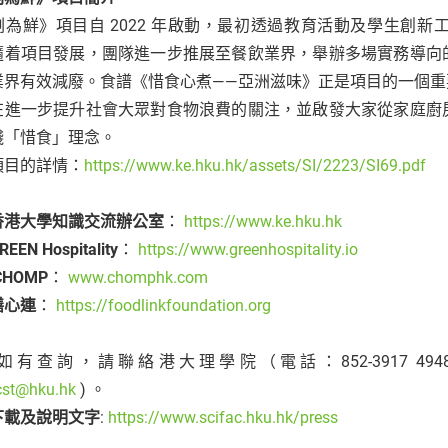
剩為鮮》項目自 2022 年啟動，最初透過教育活動及學生創
隨着項目發展，團隊進一步推展至餐飲業界，舉辦多場實務導向
業界有效減廢。食譜《惜食心煮——亞洲滋味》正是項目的一個
在進一步提升社會大眾對食物浪費的關注，並啟發大家從家庭廚
踐「惜食」理念。
項目的詳情：
https://www.ke.hku.hk/assets/SI/2223/SI69.pdf
香港大學知識交流辦公室
：
https://www.ke.hku.hk
EN Hospitality
：
https://www.greenhospitality.io
CHOMP
：
www.chomphk.com
膳心連
：
https://foodlinkfoundation.org
有查詢，請聯絡港大理學院（電話：852-3917 4948/ 85
cst@hku.hk
) 。
下載及說明文字
:
https://www.scifac.hku.hk/press