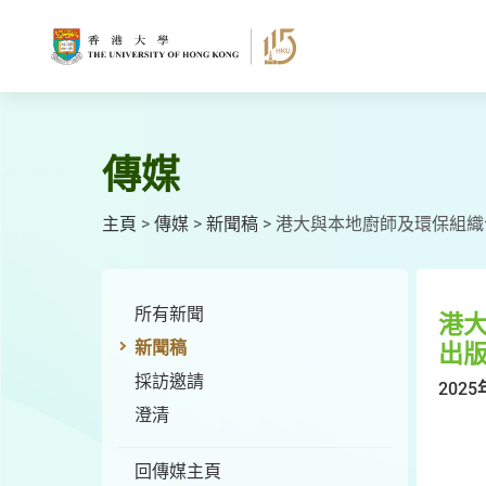
跳
至
主
要
內
容
傳媒
主頁
>
傳媒
>
新聞稿
>
港大與本地廚師及環保組織
所有新聞
港
新聞稿
出版
採訪邀請
2025
澄清
回傳媒主頁