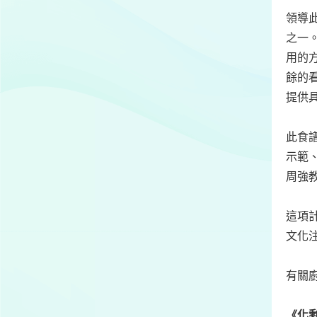
領導
之一
用的
餘的
提供
此食
示範
周強
這項
文化
有關
《化