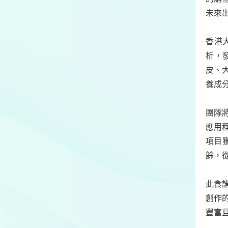
未來
香港
析，
皮、
養成
團隊將
應用
項目獲
餘，
此食
創作
豐富