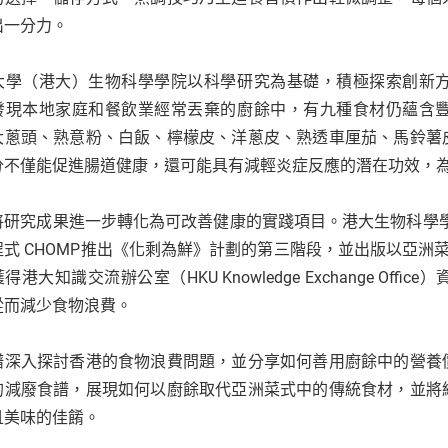
出一分力。
大學（港大）生物科學學院以科學研究為基礎，積極探索創新
發現本地家庭和餐飲業經常丟棄的廚餘中，有九種食材仍蘊含
大蔥頭、熟意粉、白飯、檸檬皮、洋蔥皮、熟透車厘茄、馬鈴薯
分不僅能促進腸道健康，還可能具有減輕炎症反應的潛在功效，
研究成果進一步轉化為可改善健康的實踐項目。港大生物科學學院聯同環保
程式 CHOMP推出《化剩為鮮》計劃的第三階段，並出版以亞洲
得港大知識交流辦公室（HKU Knowledge Exchange O
從而減少食物浪費。
譜深入探討香港的食物浪費問題，並分享如何善用廚餘中的營養
的減廢食譜，展現如何以廚餘取代亞洲菜式中的傳統食材，並將
且美味的佳餚。