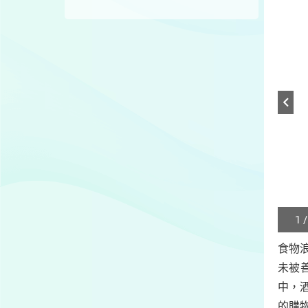
1 /
Play
/
食物
Sto
未被
the
slide
中，
的購