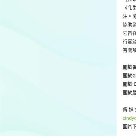
《化
注。
協助
它旨
行實
有關
關於
關於GRE
關於 
關於
傳媒如
cindy
圖片