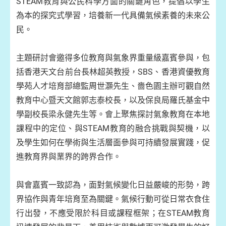
STEAM教育與公民科學方面的關鍵角色，提倡以學生
為本的探究式學習，培養新一代具備氣候素養的未來公
民。
主題研討會邀得多位教育與氣象界重量級嘉賓參與，包
括香港天文台前台長林超英教授，SBS、香港資優教育
學苑人才培育部總監周世灝先生、嗇色園主辦可觀自然
教育中心暨天文館郭志泰校長，以及保良局羅氏基金中
學副校長梁永健先生等。會上聚焦探討氣象教育在本地
課程中的定位、與STEAM教育的融合挑戰與契機，以
及學生如何在學術與生活層面參與可持續發展實踐，促
進教育界與業界的跨界合作。
與會嘉賓一致認為，面對氣候變化日益嚴峻的形勢，跨
界協作與青年培育至為關鍵。氣候行動可從日常衣食住
行出發，不應受限於科目或課程框架；在STEAM教育