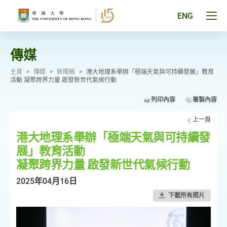
跳
至
Tog
ENG
主
men
要
pan
內
容
傳媒
主頁
>
傳媒
>
新聞稿
>
港大地理系舉辦「極端天氣與可持續發展」教育
活動 凝聚跨界力量 啟發新世代氣候行動
列印內容
複製內容
上一頁
港大地理系舉辦「極端天氣與可持續發
展」教育活動
凝聚跨界力量 啟發新世代氣候行動
2025年04月16日
下載所有照片