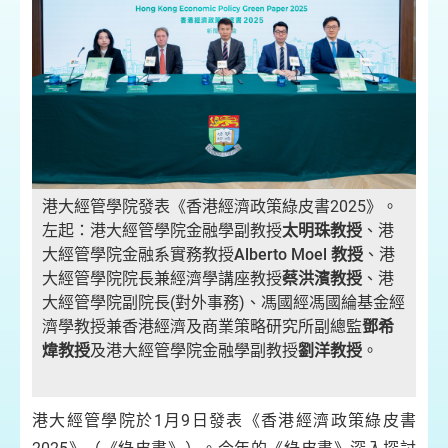
港大經管學院發表《香港經濟政策綠皮書2025》。
左起：港大經管學院金融學副教授
太明珠教授
、港
大經管學院金融系實務教授
Alberto Moel
教授
、港
大經管學院院長兼經濟學講座教授
蔡洪濱教授
、港
大經管學院副院長(對外事務)、馮國經馮國綸基金經
濟學教授兼香港經濟及商業策略研究所副總監
鄧希
煒教授
及港大經管學院金融學副教授
劉洋教授
。
港大經管學院於1月9日發表《香港經濟政策綠皮書