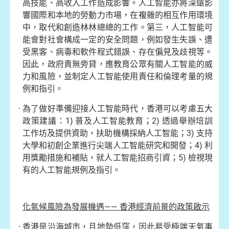
高技能、高收入工作造成影響。人工智能亦將深遠影
響國際和本地的勞動力市場，在複雜的相互作用環境
中，取代和創造林林總總的工作。第三，人工智能可
能會對社會構成一定的安全問題，例如發生失誤、遭
受黑客、病毒和軟件程式錯誤、存在偏見及歧視等。
因此，政府責無旁貸，應教育公眾有關人工智能的威
力和風險，並制定人工智能使用責任和倫理考量的規
例和指引。
為了做好準備迎接人工智能時代，香港可以考慮五大
政策建議：1) 普及人工智能教育；2) 透過舉辦培訓
工作坊及提供資助，扶助機構採納人工智能；3) 支持
大學和初創企業進行尖端人工智能研究和開發；4) 利
用獎勵措施和補貼，就人工智能招商引資；5) 檢視現
有的人工智能規例及指引。
化氣候風險為發展機遇—— 香港經濟前景的政策啟示
香港是沿海城市，且地勢低窪，因此易受極端天氣事