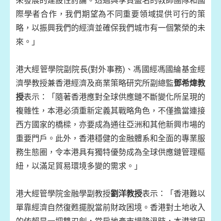
來發展的建設性討論。透過與享負盛名的教師團隊和國
際學者合作，我們期望為不同重要領域提供可行的策
略，以振興我們的經濟並確保我們城市有一個繁榮的未
來。」
港大經管學院副院長(對外事務)、馮國經馮國綸基金經
濟學教授兼香港經濟及商業策略研究所副總監
鄧希煒教
授
表示：「隨著香港應對全球供應鏈不斷變化所呈現的
複雜性，本港必須重新定義其戰略角色，不僅擔當連接
西方國家的橋樑，亦要成為通往亞洲和其他新興市場的
重要門戶。此外，香港穩健的金融體系和全面的專業服
務生態圈，令本港具有獨特優勢成為全球供應鏈管理樞
紐，以滿足貿易環境多變的需求。」
港大經管學院金融學副教授
劉洋教授
表示：「香港難以
單靠經濟自然復甦擺脫當前財政困境。香港對土地收入