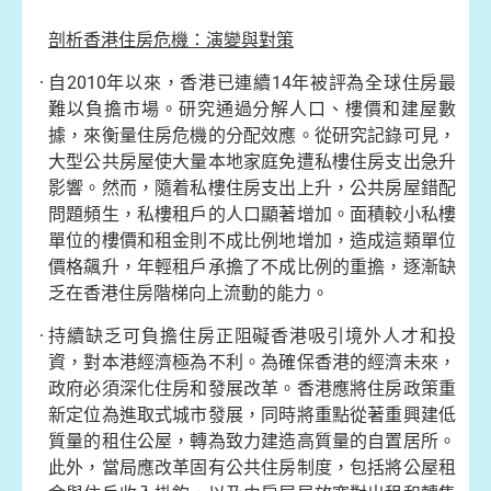
剖析香港住房危機：演變與對策
自2010年以來，香港已連續14年被評為全球住房最
難以負擔市場。研究通過分解人口、樓價和建屋數
據，來衡量住房危機的分配效應。從研究記錄可見，
大型公共房屋使大量本地家庭免遭私樓住房支出急升
影響。然而，隨着私樓住房支出上升，公共房屋錯配
問題頻生，私樓租戶的人口顯著增加。面積較小私樓
單位的樓價和租金則不成比例地增加，造成這類單位
價格飆升，年輕租戶承擔了不成比例的重擔，逐漸缺
乏在香港住房階梯向上流動的能力。
持續缺乏可負擔住房正阻礙香港吸引境外人才和投
資，對本港經濟極為不利。為確保香港的經濟未來，
政府必須深化住房和發展改革。香港應將住房政策重
新定位為進取式城市發展，同時將重點從著重興建低
質量的租住公屋，轉為致力建造高質量的自置居所。
此外，當局應改革固有公共住房制度，包括將公屋租