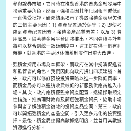
參與證券市場，它同時在推動香港的普惠金融發展中
扮演重要角色。然而，強積金因其年化回報率偏低而
一直備受批評。研究結果揭示了導致強積金表現欠佳
的三個主要原因：1) 資產配置過於保守；2) 即使考
慮到資產配置因素，強積金產品質素差；以及 3) 費
用高昂。隨著積金易平台即將推出，不同強積金計劃
將可以整合到統一數碼制度中，這正好提供一個有利
時機，對香港的主要退休儲蓄制度作出重大改進。
強積金採用市場為本框架，而政府在當中扮演促進者
和監管者的角色。我們因此向政府提出四項建議。首
先，政府可以修訂預設投資策略以進一步降低費率，
而積金局亦可以邀請收費較低的新服務供應商進入市
場。其次，政府應積極監察資產配置，透過採取規定
性措施、推廣理財教育及篩選強積金資訊，協助市場
參與者了解強積金複雜的投資產品空間。第三，政府
可以開拓強積金的產品空間，引入更多元化的投資選
擇。最後，積金局應提高數據透明度，並善用其數據
資源進行分析。