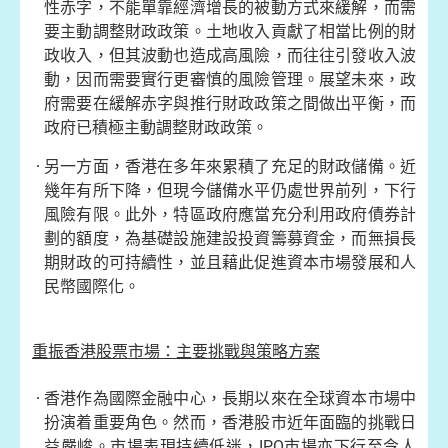
性赤字，不能單靠經濟增長的被動方式來緩解，而需
要主動調整財政政策。土地收入貢獻了相當比例的財
政收入，但其波動也造成高風險，而往往引發收入波
動，因而需要實行更審慎的風險管理。展望未來，政
府需要在緩解赤字與推行財政政策之間做出平衡，而
政府已積極主動調整財政政策。
另一方面，香港在多年來累積了充足的財政儲備。近
幾年有所下降，但現今儲備水平仍處世界前列，下行
風險有限。此外，特區政府應當充分利用政府債券計
劃的額度，為基礎設施建設投資籌募資金，而無損長
期財政的可持續性，並且藉此促進資本市場發展和人
民幣國際化。
重振香港股票市場：主要挑戰與策略方案
香港作為國際金融中心，長期以來在全球資本市場中
扮演着重要角色。然而，香港股市近年面臨的挑戰日
益嚴峻。市場表現持續低迷，IPO市場亦下行至令人