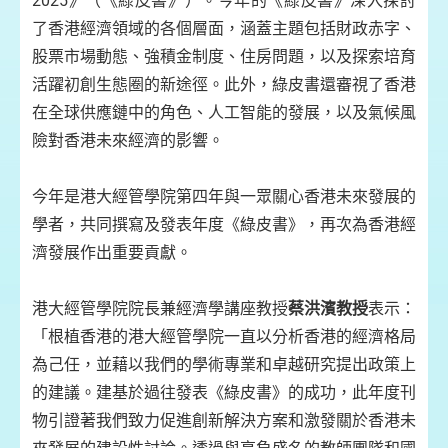
2025》（《綠皮書》）。今年的《綠皮書》深入探討
了香港經濟領域的各個層面，涵蓋主題包括財政赤字、
股票市場動態、強積金制度、住房問題，以及探索培育
活躍初創生態圈的新途徑。此外，綠皮書還審視了香港
在全球供應鏈中的角色、人工智能的發展，以及氣候風
險對香港未來經濟的影響。
今年是港大經管學院第四年與一眾關心香港未來發展的
學者，共同撰寫及發表年度《綠皮書》，再次為香港經
濟發展作出重要貢獻。
港大經管學院院長兼經濟學講座教授
蔡洪濱教授
表示：
「根植香港的港大經管學院一直以分析香港的經濟格局
為己任，並藉以我們的學術專業和卓越研究提出政策上
的建議。建基於過往發表《綠皮書》的成功，此年度刊
物引證著我們致力促進創新解決方案和激發關於香港未