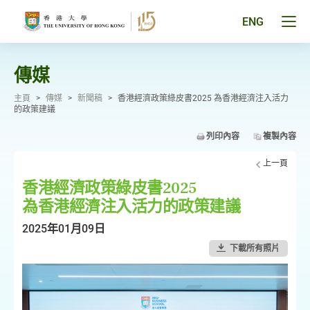
跳
至
Tog
ENG
主
men
要
pan
內
容
傳媒
主頁
>
傳媒
>
新聞稿
>
香港經濟政策綠皮書2025 為香港經濟注入活力
的政策建議
列印內容
複製內容
上一頁
香港經濟政策綠皮書2025
為香港經濟注入活力的政策建議
2025年01月09日
下載所有照片