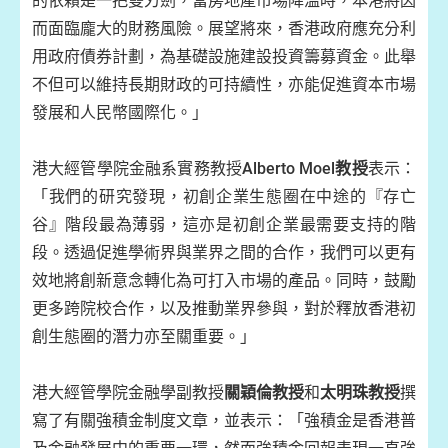
的依賴是一把雙刃劍，當房地產市場降溫時，本港將因
而面臨龐大的財務風險。展望將來，香港政府應充分利
用政府債券計劃，為基礎設施建設投資籌募資金。此舉
不但可以維持長期財政的可持續性，亦能促進資本市場
發展和人民幣國際化。」
港大經管學院金融系實務教授
Alberto Moel教授
表示：
「我們的研究發現，初創企業生態圈在中途的『存亡
谷』階段最為薄弱，這亦是初創企業最需要支持的階
段。透過促進學術界與業界之間的合作，我們可以更有
效地將創新意念轉化為可打入市場的產品。同時，鼓勵
更多跨院校合作，以及推動業界參與，對於釋放香港初
創生態圈的潛力亦至關重要。」
港大經管學院金融學副教授
關穎倫教授
和
太明珠教授
撰
寫了有關強積金制度文章，並表示：「強積金是香港普