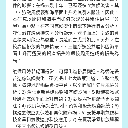
件的影響；在過去幾十年，已歷經多次氣候災害。其
中，強颱風侵襲和海平面上升尤其引人關注。因此，
本研究以颱風和海平面如何影響公共租住房屋（公
屋）為重點，在不同氣候變化情況下進行情景分析，
評估潛在經濟損失。分析顯示，海平面上升引致的資
產損失可能更為嚴重，長遠而言尤其如此。另外，在
較高碳排放的氣候情景下，三個所選公共屋邨因海平
面上升而遭受的資產損失將遠較颱風造成的損失為
高。
氣候風險若處理得當，可轉化為發展機遇。為香港妥
善適應氣候變化，研究提出七大政策建議：1) 整合數
據，構建地理編碼數據平台，以全面展開氣候風險分
析；2) 活化更新舊建築物和基礎設施，對新建築物選
址應考慮海平面上升問題；3) 對脆弱社群給予更多關
注；4) 改良氣候災害預測、預警和緊急應變系統；5)
構建氣候巨災保險和再保險市場；6) 支援早期氣候科
技企業和氣候適應科技應用；7) 在實現淨零排放過程
中不容小覷氣候轉型風險。