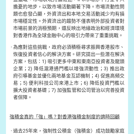
擔憂的地步，以致市場活動顯著下降。市場流動性問
題也愈發凸顯，外資流出和本地交易活動減少均有損
市場穩定性。外資流出的趨勢不僅表明外部投資者對
市場前景的消極預期，還反映出地緣政治和經濟環境
對香港作為全球金融中心的吸引力帶來了重重挑戰。
為應對這些挑戰，政府必須積極尋求振興香港股市、
恢復投資者信心的解決方案。研究提出一些潛在解決
方案，包括：1) 吸引更多中東和東南亞投資者及龍頭
企業；2) 降低滬港通門檻以增強流動性；3) 推出政
府引導基金並優化兩地基金互認機制；4) 促進高頻交
易；5) 便利科技公司來港上市；6) 降低投資門檻以
擴大投資者基礎；7) 加強監管和公司管治以完善投資
者保障。
強積金真的「強」嗎？對香港強積金制度的適時回顧
過去25年來，強制性公積金（強積金）成功鼓勵家庭