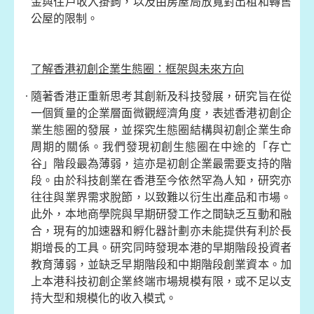
金與住戶收入掛鉤，以及由房屋局放寬對出租和轉售
公屋的限制。
了解香港初創企業生態圈：框架與未來方向
隨著香港正重新思考其創新及科技發展，研究旨在從
一個質量的企業層面微觀經濟角度，表述香港初創企
業生態圈的發展，並探究生態圈結構與初創企業生命
周期的關係。我們發現初創生態圈在中途的「存亡
谷」階段最為薄弱，這亦是初創企業最需要支持的階
段。由於科技創業在香港至今依然罕為人知，研究亦
往往與業界需求脫節，以致難以衍生出產品和市場。
此外，本地商學院與早期研發工作之間缺乏互動和融
合，現有的加速器和孵化器計劃亦未能提供有利於長
期增長的工具。研究同時發現本港的早期階段投資者
教育薄弱，並缺乏早期階段和中期階段創業資本。加
上本港科技初創企業終端市場規模有限，或不足以支
持大型和規模化的收入模式。