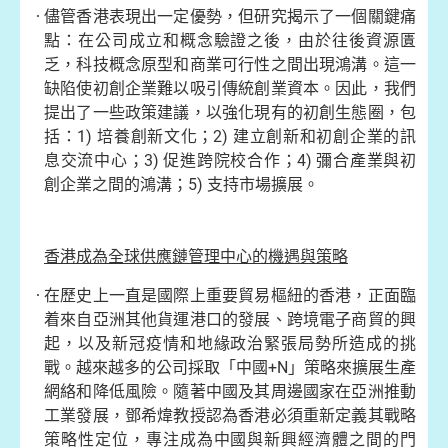
儘管香港表現出一定優勢，但研究揭示了一個關鍵痛
點：在公司成立和概念驗證之後，由於往後資源匱
乏，科技概念原型和商業可行性之間出現鴻溝。這一
缺陷使初創企業難以吸引傳統創業資本。因此，我們
提出了一些政策建議，以強化現有的初創生態圈，包
括：1) 培養創新文化；2) 建立創新和初創企業的訊
息交流中心；3) 促進跨院校合作；4) 彌合產業與初
創企業之間的鴻溝；5) 支持市場擴展。
香港成為全球供應鏈管理中心的機遇與策略
在歷史上一直是國際上重要貿易樞紐的香港，正面臨
着來自亞洲其他貨運港口的發展、跨境電子商貿的興
起，以及新冠疫情和地緣政治緊張局勢所造成的挑
戰。越來越多的公司採取「中國+N」策略來擴展生產
網絡和降低風險。隨著中國及其周邊國家在亞洲推動
工業發展，鄧希煒教授認為香港必須重新定義其戰略
策略性定位，專注成為中國與新興經濟體之間的門