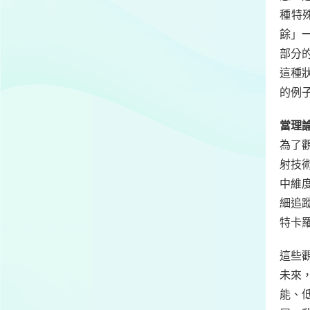
種特
餘」
部分
這種
的例
當理
為了
射技
中維
細追
特卡
這些
未來，
能、