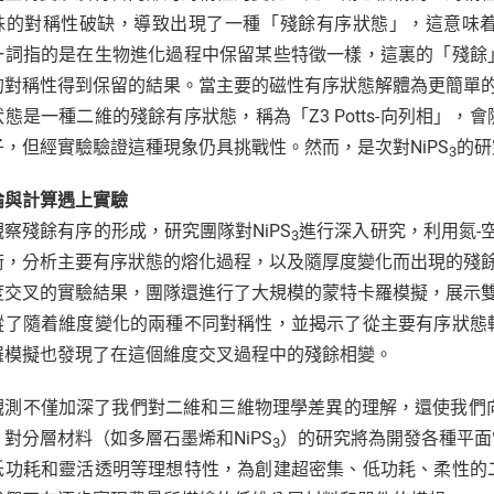
殊的對稱性破缺，導致出現了一種「殘餘有序狀態」，這意味
一詞指的是在生物進化過程中保留某些特徵一樣，這裏的「殘餘
的對稱性得到保留的結果。當主要的磁性有序狀態解體為更簡單的
狀態是一種二維的殘餘有序狀態，稱為「Z3 Potts-向列相」
子，但經實驗驗證這種現象仍具挑戰性。然而，是次對NiPS
的研
3
論與計算遇上實驗
觀察殘餘有序的形成，研究團隊對NiPS
進行深入研究，利用氮-空位（
3
術，分析主要有序狀態的熔化過程，以及隨厚度變化而出現的殘餘
度交叉的實驗結果，團隊還進行了大規模的蒙特卡羅模擬，展示雙層
蹤了隨着維度變化的兩種不同對稱性，並揭示了從主要有序狀態
羅模擬也發現了在這個維度交叉過程中的殘餘相變。
觀測不僅加深了我們對二維和三維物理學差異的理解，還使我們
對分層材料（如多層石墨烯和NiPS
）的研究將為開發各種平面
3
低功耗和靈活透明等理想特性，為創建超密集、低功耗、柔性的