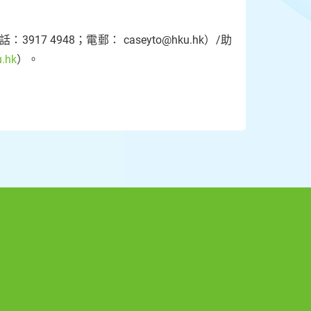
4948；電郵： caseyto@hku.hk）/助
.hk
）。