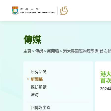
跳
至
主
要
內
容
傳媒
主頁
>
傳媒
>
新聞稿
>
港大夥國際物理學家 首次
所有新聞
港
新聞稿
首
採訪邀請
2024
澄清
回傳媒主頁