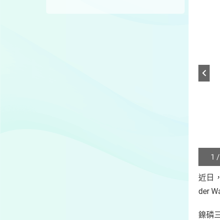
1 /
Play
/
近日
Sto
der
the
slide
鎳磷三