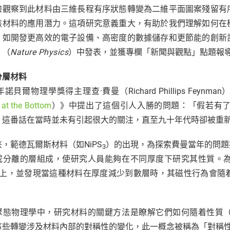
驗觀察到此材料由三維長程有序狀態轉變為二維平面圖案殘留有
該材料的應用潛力。這項研究意義重大，有助於我們理解如何在
，如開發更高效的電子設備、高密度的數據儲存和更節能的創新
》（
Nature Physics
）中發表，並獲專欄「新聞與觀點」點題報
分層材料
5年諾貝爾物理學獎得主理查·費曼（Richard Phillips Fe
at the Bottom
）》中提出了這個引人入勝的問題：「假若有
」這番話在當時並未有引起很大的關注，直至九十年代時卻被重新
，範德瓦爾斯材料（如NiPS
）的出現，為探索費曼當年的問題
3
或分離的層組成，使研究人員能夠在不同厚度下研究其性質。
上，並發現當這種材料在厚度減少到數層時，其磁性行為會隨
聚態物理學中，研究材料的關鍵方法是瞭解它們如何隨着性質
這些轉變涉及材料內部的對稱性的變化，此一概念被稱為「對稱性破