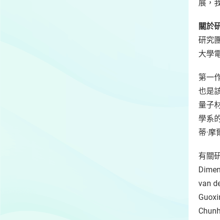
展，
關於
研究
大學
第一
也是
量子
學系
蒂·
有關
Dimen
van d
Guoxi
Chunh