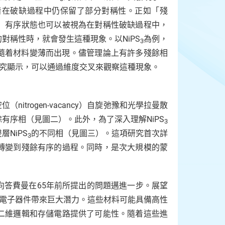
着在破缺過程中仍保留了部分對稱性。正如「殘
」有序狀態也可以被視為在對稱性破缺過程中，
對稱性時，就會發生這種現象。以NiPS
為例，
3
，會隨着材料變薄而出現。儘管理論上有許多殘餘相
究顯示，可以通過維度交叉來觀察這種現象。
nitrogen-vacancy）自旋弛豫和光學拉曼散
有序相（見圖二）。此外，為了深入理解NiPS
3
NiPS
的不同相（見圖三）。這項研究首次詳
3
轉變到殘餘有序的過程。同時，是次大規模的蒙
向答費曼在65年前所提出的問題邁進一步。展望
電子器件帶來巨大潛力。這些材料可能具備高性
二維邏輯和存儲電路提供了可能性。隨着這些進