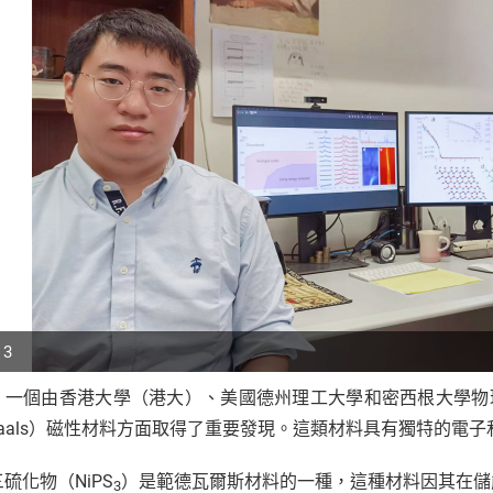
 3
，一個由香港大學（港大）、美國德州理工大學和密西根大學物
p
 Waals）磁性材料方面取得了重要發現。這類材料具有獨特的
r
硫化物（NiPS
）是範德瓦爾斯材料的一種，這種材料因其在儲
3