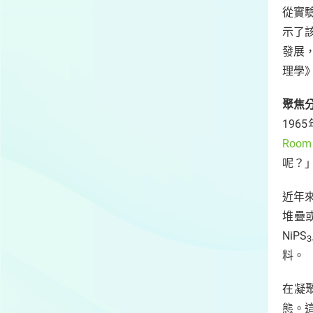
從實
示了
發展
理學
聚焦
196
Room 
呢？
近年來
堆疊
NiPS
3
料。
在凝
態。