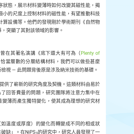
序狀態，展示材料變薄時如何改變其磁性能，揭
極小的尺度上控制材料的磁性能，有望推動科技
計算設備等。他們的發現剛於學術期刊《自然物
導，突顯了其對該領域的影響。
ynman）曾在其著名演講《底下還大有可為（
Plenty of
了恰當層數的分層結構材料，我們可以做些甚麼
檢視 — 此問題背後原是涉及納米技術的基礎。
提供了嶄新的研究角度及契機。這類材料由易於
為了回答費曼的問題，研究團隊將注意力集中在
着變薄而產生獨特變化，使其成為理想的研究材
（如溫度或厚度）的變化而轉變成不同的相或狀
缺」。在NiPS
的研究中，研究人員發現了一
3