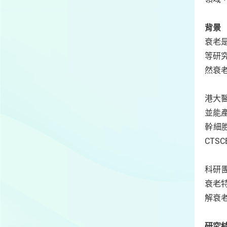
背景
衰老
等研
然衰
港大
並能
幹細
CT
科研
衰老
解衰
研究