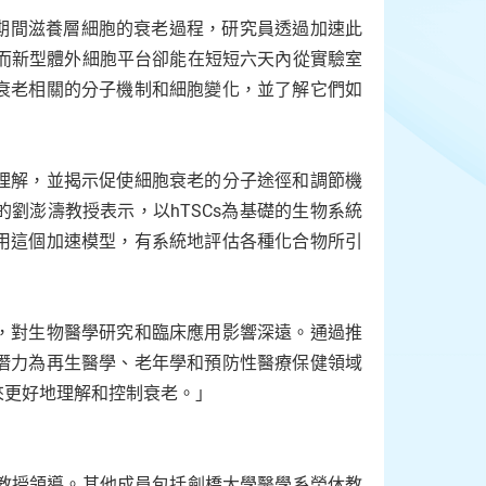
孕期間滋養層細胞的衰老過程，研究員透過加速此
，而新型體外細胞平台卻能在短短六天內從實驗室
衰老相關的分子機制和細胞變化，並了解它們如
理解，並揭示促使細胞衰老的分子途徑和調節機
劉澎濤教授表示，以hTSCs為基礎的生物系統
用這個加速模型，有系統地評估各種化合物所引
，對生物醫學研究和臨床應用影響深遠。通過推
潛力為再生醫學、老年學和預防性醫療保健領域
來更好地理解和控制衰老。」
濤教授領導。其他成員包括劍橋大學醫學系榮休教