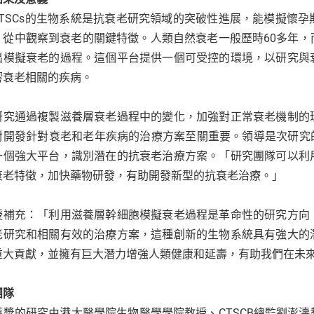
hTSCs的生物系統是抗衰老研究領域的突破性進展，能模擬懷
，從中觀察到衰老的關鍵特徵。人類自然衰老一般歷時60多年
出模擬衰老的過程。這個平台提供一個可受控的環境，以研究與
響衰老相關的疾病。
研究通過複製滋養層衰老過程中的變化，加強對正常衰老機制的
對開發針對衰老和老年疾病的治療方案至關重要。領導是次研究的
一個強大平台，識別潛在的抗衰老治療方案。「研究團隊可以利
衰老特徵，加快藥物研發，有助開發新型的抗衰老治療。」
授補充：「利用滋養層幹細胞模擬衰老過程是革命性的研究方向
老研究和相關有效的治療方案，這種創新的生物系統具有強大的
重大貢獻，並擁有巨大潛力增強人類健康和延壽，有助我們在未
團隊
獲獎的研究由港大醫學院生物醫學學院教授、CTSCB總監劉澎