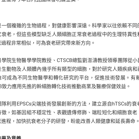
是一個複雜的生物過程，對健康影響深遠。科學家以往依賴不同
究衰老，但這些模型缺乏人類細胞正常衰老過程中的生理特異性
老過程非常相似，可為衰老研究帶來新方向。
醫學院生物醫學學院教授、CTSCB總監劉澎濤教授領導團隊從小
產生動物及人類體內幾乎所有類型的細胞，對於研究人類疾病和再
胞可成為不同生物醫學和轉化研究的平台，促進技術發展。有賴創新科
SCB致力應用先進的幹細胞轉化技術推動商業及醫療保健效益。
團隊利用EPSCs尖端技術發展創新的方法，建立源自hTSCs
特徵，如基因組不穩定性、表觀遺傳修飾、端粒短化和細胞衰老
老進程，加快抗衰老分子的研發，盼能改善人類健康和延長壽命
結果及意義