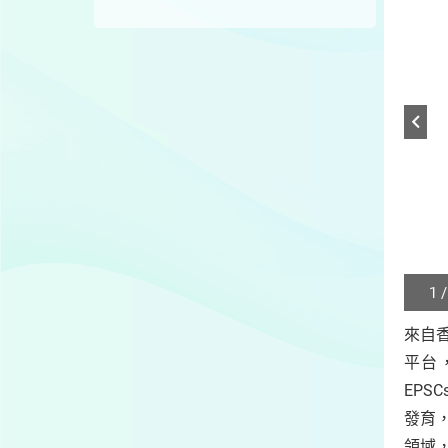
1 /
Play
/
來自
Sto
平台
the
slide
EP
發育
領域