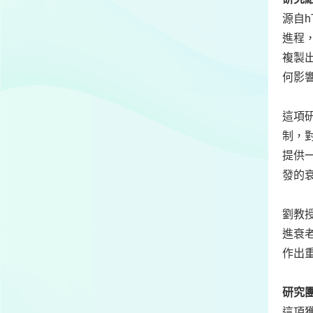
源自
進程
複製
何影
這項
制，
提供
發的
劉教
進衰
作出
研究
這項