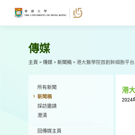
跳
至
主
要
內
容
傳媒
主頁
>
傳媒
>
新聞稿
>
港大醫學院首創幹細胞平台
所有新聞
港
新聞稿
2024
採訪邀請
澄清
回傳媒主頁