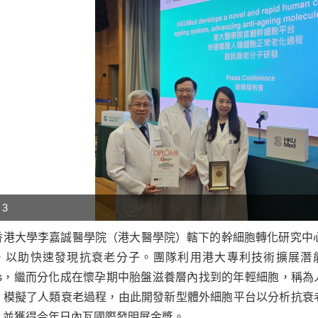
 3
香港大學李嘉誠醫學院（港大醫學院）轄下的幹細胞轉化研究中心
p
，以助快速發現抗衰老分子。團隊利用港大專利技術擴展潛能
r
SCs，繼而分化成在懷孕期中胎盤滋養層內找到的年輕細胞，稱為
，模擬了人類衰老過程，由此開發新型體外細胞平台以分析抗衰
，並獲得今年日內瓦國際發明展金獎。