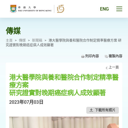
跳
至
Tog
ENG
主
men
要
pan
內
容
傳媒
主頁
>
傳媒
>
新聞稿
>
港大醫學院與養和醫院合作制定精準醫療方案 研
究證實對晚期癌症病人成效顯著
列印內容
複製內容
上一頁
港大醫學院與養和醫院合作制定精準醫
療方案
研究證實對晚期癌症病人成效顯著
2023年07月03日
下載所有照片