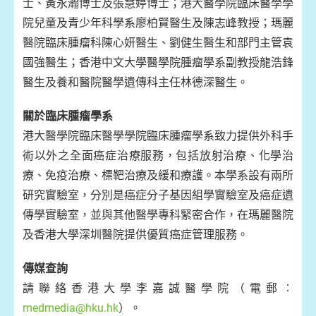
士、黃永瀚博士及張慧婷博士；港大醫學院臨床醫學學
院兒童及青少年科學系廖柏賢醫生及陳志峰教授；瑪麗
醫院臨床腫瘤科陳心妍醫生、劉健生醫生和部門主管袁
國強醫生；香港中文大學醫學院腫瘤學系副教授龍浩鋒
醫生及養和醫院醫學遺傳科主任林德深醫生。
關於臨床腫瘤學系
港大醫學院臨床醫學學院臨床腫瘤學系致力提供外科手
術以外之全面癌症治療服務，包括放射治療、化學治
療、免疫治療、標靶治療及緩和療護。本學系設有兩所
研究實驗室，分別是癌症分子基因組學實驗室及癌症遺
傳學實驗室，並與其他醫學專科緊密合作，在瑪麗醫院
及香港大學深圳醫院提供優質癌症管理服務。
傳媒查詢
請聯絡香港大學李嘉誠醫學院（電郵︰
medmedia@hku.hk
）。