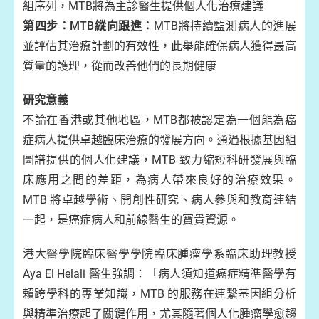
組序列，MTB將為主診醫生提供個人化治療建議
第四步：MTB縱向跟進：
MTB將持續監測病人的進展
並評估其治療計劃的有效性，此舉能確保病人獲得最高
質量的護理，從而改善他們的長期健康
研究意義
不論在香港或其他地區，MTB都被認定為一個能為癌
症病人提供卓越臨床治療的發展方向。通過根據基因組
圖譜提供的個人化建議，MTB 致力縮短科研發展與臨
床應用之間的差距，為病人帶來良好的治療效果。
MTB 將卓越學術、開創性研究、病人參與和教育連結
一起，是癌症病人和前線醫生的寶貴資源。
港大醫學院臨床醫學學院臨床腫瘤學系臨床助理教授
Aya El Helali 醫生強調：「病人須知道癌症精準醫學有
賴跨學科的專業知識，MTB 的服務在連繫基因組分析
與精準治療起了關鍵作用，尤其隨著個人化腫瘤學愈趨