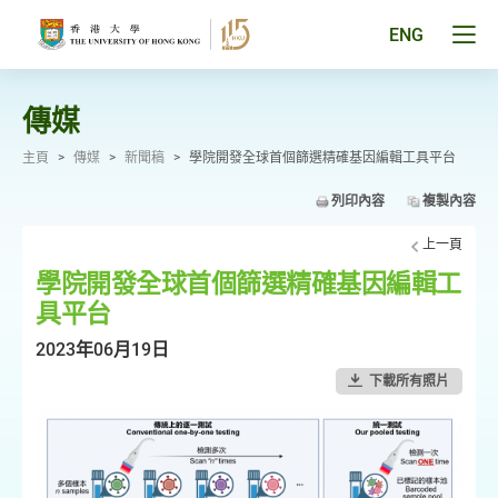
跳
至
Tog
ENG
主
men
要
pan
內
容
傳媒
主頁
>
傳媒
>
新聞稿
>
學院開發全球首個篩選精確基因編輯工具平台
列印內容
複製內容
上一頁
學院開發全球首個篩選精確基因編輯工
具平台
2023年06月19日
下載所有照片