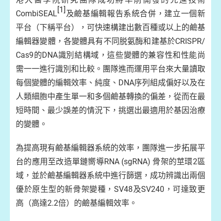
[1]
CombiSEAL
及鹼基編輯報告系統合併，建立一個新
平台（下稱平台），可快速構建出數百種或以上的鹼基
編輯器變體，各變體具有不同脱氨酶和建基於CRISPR/
Cas9的DNA識別結構域，這些變體的兼容性和性能尚
需一一進行識別和比較。團隊進而運用平台來大量讀取
每個變體的編輯效率、純度、DNA序列組成偏好以及在
人類細胞中產生單一和多個鹼基轉換的偏差，從而在最
短時間、最少誤差的情況下，挑選出最適用於基因治療
的變體。
為提高現有鹼基編輯器系統的效率，團隊進一步拓展平
台的應用至改造單鏈嚮導RNA (sgRNA) 骨架的莖環2區
域，並於鹼基編輯器系統中進行篩選，成功辨識出兩個
優於原生型的新骨架變種，SV48及SV240，可達致更
高（高達2.2倍）的鹼基編輯效率。