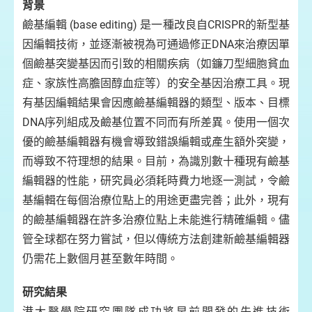
背景
鹼基編輯 (base editing) 是一種改良自CRISPR的新型基
因編輯技術，並逐漸被視為可通過修正DNA來治療因單
個鹼基突變基因而引致的相關疾病（如鐮刀型細胞貧血
症、家族性高膽固醇血症等）的安全基因治療工具。現
有基因編輯結果會因應鹼基編輯器的類型、版本、目標
DNA序列組成及鹼基位置不同而有所差異。使用一個次
優的鹼基編輯器有機會導致錯誤編輯或產生額外突變，
而導致不符理想的結果。目前，為識別數十種現有鹼基
編輯器的性能，研究員必須耗時費力地逐一測試，令鹼
基編輯在每個治療位點上的用途更盡完善；此外，現有
的鹼基編輯器在許多治療位點上未能進行精確編輯。儘
管全球都在努力嘗試，但以傳統方法創建新鹼基編輯器
仍需花上數個月甚至數年時間。
研究結果
港大醫學院研究團隊成功將早前開發的先進技術