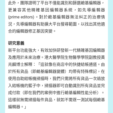
此外，團隊證明了平台不僅能識別和篩選鹼基編輯器，
更兼容其他精確基因編輯器系統，如先導編輯器
(prime editors)。對於鹼基編輯器無法糾正的治療情
況，先導編輯器有助擴大平台搜尋範圍，以找出其他適
合的編輯器修正基因突變。
研究意義
新平台功能強大，有效加快研發新一代精確基因編輯器
及應用於未來治療。港大醫學院生物醫學學院副教授黃
兆麟博士解釋：「這就像在商店中的快捷結帳通道。由
於所有貨品（即鹼基編輯器變體）均帶有特殊標記，在
使用自助結帳機掃描時，我們只需將所有貨品一次過放
入結帳機的籃子中，掃描器即可自動識別所有貨品並完
成付款（即在我們的案例中進行鹼基編輯性能分析）。
這樣就無需掃描每件貨品，就如不需逐一測試每個鹼基
編輯器。」