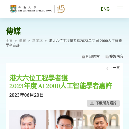
跳
至
Tog
ENG
主
men
要
pan
內
容
傳媒
主頁
>
傳媒
>
新聞稿
>
港大六位工程學者獲2023年度 AI 2000人工智能
學者嘉許
列印內容
複製內容
上一頁
港大六位工程學者獲
2023年度 AI 2000人工智能學者嘉許
2023年06月20日
下載所有照片