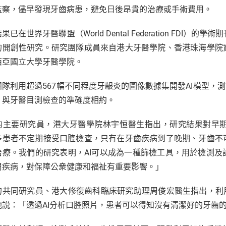
監察，儘早發現牙齒病患，避免日後昂貴的治療或手術費用。
果已在世界牙醫聯盟（World Dental Federation FDI
的開創性研究。研究團隊成員來自港大牙醫學院、香港珠海學院
西亞國立大學牙醫學院。
團隊利用超過567幅不同程度牙齦炎的圖像數據集開發AI模型，
，與牙醫目測檢查的準確度相約。
的主要研究員，港大牙醫學院林宇恒醫生指出，研究結果對早
多患者不定期接受口腔檢查，只有在牙齒疾病到了晚期、牙齒不
治療。我們的研究表明，AI可以成為一種篩檢工具，用於檢測
周疾病，對保障公衆健康和福祉有重要影響。」
的共同研究員、港大修復齒科臨床研究助理周俊宏醫生指出，利
他説：「透過AI分析口腔照片，患者可以得知沒有清潔好的牙齒