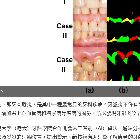
 2
炎，即牙肉發炎，是其中一種最常見的牙科疾病。牙齦炎不僅有
p
，增加患上心血管病和糖尿病等疾病的風險，所以發現牙齦炎於
r
港大學（港大）牙醫學院合作開發人工智能（AI）算法，通過
狀及發炎的牙齦位置，提出警示。新技術有助牙醫了解患者的牙