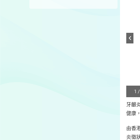
1 /
Play
/
牙齦
Sto
健康
the
slide
由香
炎徵