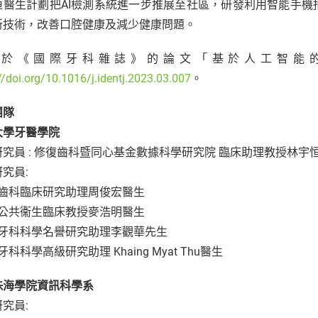
恒醫生計劃把AI檢測系統進一步推展至社區，研發利用智能手
新技術，改善口腔健康及減少健康問題。
登於《國際牙科雜誌》的論文「基於人工智能的
//doi.org/10.1016/j.identj.2023.03.007
。
團隊
大學牙醫學院
究員 : 修復齒科暨同心基金數據科學研究院 臨床助理教授林宇
究員:
復齒科臨床研究助理周俊宏醫生
齒公共衞生臨床教授麥浩明醫生
修復牙科科學名譽研究助理李觀華先生
復牙科科學高級研究助理 Khaing Myat Thu醫生
珠海學院資訊科學系
究員: