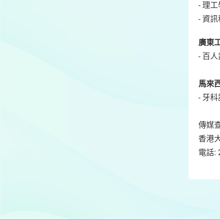
- 
- 資
廣東
- 
馬來
- 牙
傳媒查
香港大
電話: 