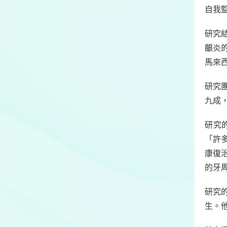
自我
研究結
齦炎
馬來
研究
九成
研究
「許
康復
的牙
研究
生。