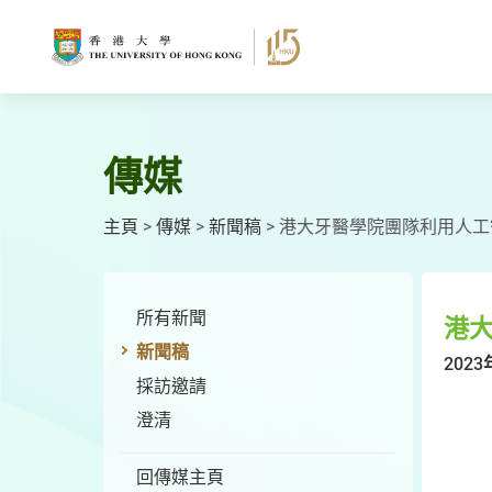
跳
至
主
要
內
容
傳媒
主頁
>
傳媒
>
新聞稿
>
港大牙醫學院團隊利用人工
所有新聞
港
新聞稿
2023
採訪邀請
澄清
回傳媒主頁