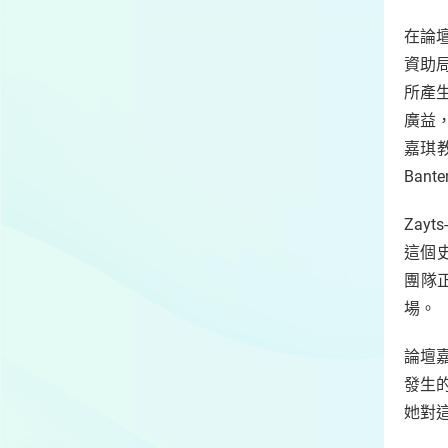
在論壇
資助局
所產
廣益
嘉琪教
Ban
Zay
這個
團隊
場。
論壇
發生
她對