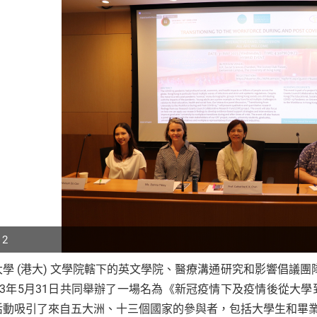
 2
學 (港大) 文學院轄下的英文學院、醫療溝通研究和影響倡議團隊（H
p
023年5月31日共同舉辦了一場名為《新冠疫情下及疫情後從大
r
活動吸引了來自五大洲、十三個國家的參與者，包括大學生和畢