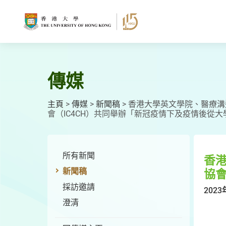
跳
至
主
要
內
容
傳媒
主頁
>
傳媒
>
新聞稿
>
香港大學英文學院、醫療溝通
會（IC4CH）共同舉辦「新冠疫情下及疫情後從
所有新聞
香港
新聞稿
協會
採訪邀請
2023
澄清