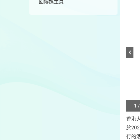
回傳媒主頁
1 /
Play
/
香港大
Sto
於2
the
slide
行的