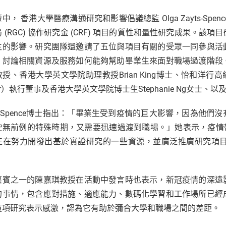
中， 香港大學醫療溝通研究和影響倡議總監 Olga Zayts-S
 (RGC) 協作研究金 (CRF) 項目的質性和量性研究成果。
生的影響。研究團隊還邀請了五位與項目有關的受眾一同參與活
，討論相關資源及服務如何能夠幫助畢業生來面對職場過渡階段
授、香港大學英文學院助理教授Brian King博士、怡和洋行高級經理
ter）執行董事及香港大學英文學院博士生Stephanie Ng女士、以及
ts-Spence博士指出：「畢業生受到疫情的巨大影響，因為
史無前例的特殊時期，又需要迅速過渡到職場。」她表示，疫情
正在努力開發出基於實證研究的一些資源，並廣泛推廣研究項
嘉賓之一的陳嘉琪教授在活動中發言時也表示，新冠疫情的深遠
的事情，包含應對措施、適應能力、數碼化學習和工作場所已經
這項研究表示感激，認為它有助於彌合大學和職場之間的差距。