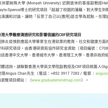
洲蒙納殊大學 (Monash University) 近期退休的客座副教授
ayts-Spence博士的研究項目「超越了校園的藩籬，對大學
的演講和討論，讓她「反思了自己以(應用)語言學為起點，在
」
香港大學醫療溝通研究和影響倡議的CRF研究項目
肺炎疫情對應屆大學畢業生在港就業的教育、社交和健康方面的影響」是
學科研究項目，由香港研資局協作研究金資助（項目編號：C708
包括香港中文大學、香港城市大學、香港理工大學、香港非政府
體諮詢，請聯繫香港大學英文學院副教授及CRF項目統籌人Olga Zayt
Angus Chan先生（電話：+852 3917 7283 / 電郵：
angus
請瀏覽項目網站：（
www.graduatemindmap.com
）。