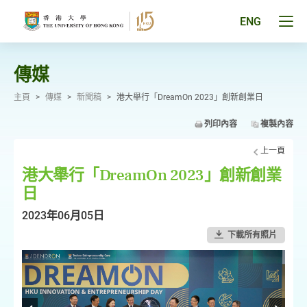
跳
至
Tog
ENG
主
men
要
pan
內
容
傳媒
主頁
>
傳媒
>
新聞稿
>
港大舉行「DreamOn 2023」創新創業日
列印內容
複製內容
上一頁
港大舉行「DreamOn 2023」創新創業
日
2023年06月05日
下載所有照片