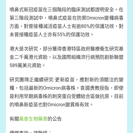
噴鼻式新冠疫苗在三個階段的臨床測試都證明安全。在
第三階段測試中，噴鼻式疫苗在防禦Omicron變種病毒
方面，對曾接種滅活疫苗人士有逾80%的保護功效，對
未曾接種疫苗人士亦有55%的保護功效。
港大是次研究，部分獲得香港特區政府醫療衞生研究基
金二千萬港元資助，以及國際組織流行病預防創新聯盟
589萬美元資助。
研究團隊正繼續研究·更新疫苗，應對新的須關注的變
種，包括最新的Omicron病毒株。袁國勇教授指，即使
是利用早期病毒株的刺突蛋白受體結合區做抗原，目前
的噴鼻新疫苗也對Omicron變異株有效。
有關
萬泰生物藥業
的公告