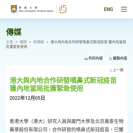
跳
至
Tog
ENG
主
men
要
pan
內
容
傳媒
主頁
>
傳媒
>
新聞稿
>
港大與內地合作研發噴鼻式新冠疫苗 獲內地當局
批獲緊急使用
列印內容
複製內容
上一頁
港大與內地合作研發噴鼻式新冠疫苗
獲內地當局批獲緊急使用
2022年12月05日
香港大學（港大）研究人員與廈門大學及北京萬泰生物
藥業股份有限公司，合作研發的噴鼻式新冠疫苗，已獲