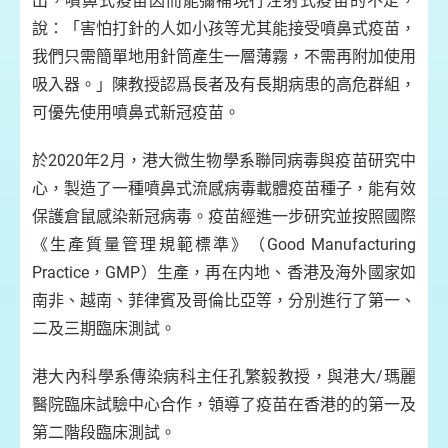
出，噴鼻式疫苗因而能彌補現行注射式疫苗的不足，
說：「害怕打針的人如小孩等尤其能接受噴鼻式疫苗，
我們只需簡單地用針筒產生一層薄霧，不需再附加使用
吸入器。」陳教授認爲長者及有長期病患的高危群組，
可優先使用噴鼻式新冠疫苗。
於2020年2月，港大微生物學系聯同病毒與疫苗研究中
心，製造了一種噴鼻式流感病毒載體疫苗種子，能有效
保護倉鼠感染新冠病毒。疫苗經進一步研究並按照國際
《生產質量管理規範標準》（Good Manufacturing
Practice，GMP）生產，再在内地、香港及海外國家如
南非、越南、菲律賓及哥倫比亞等，分別進行了第一、
二及三期臨床測試。
港大內科學系傳染病科主任孔繁毅教授，與港大/瑪麗
醫院臨床試驗中心合作，領導了疫苗在香港的的第一及
第二階段臨床測試。