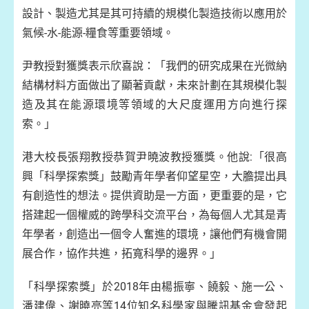
設計、製造尤其是其可持續的規模化製造技術以應用於
氣候-水-能源-糧食等重要領域。
尹教授對獲獎表示欣喜說：「我們的研究成果在光微納
結構材料方面做出了顯著貢獻，未來計劃在其規模化製
造及其在能源環境等領域的大尺度運用方向進行探
索。」
港大校長張翔教授恭賀尹曉波教授獲獎。他說:「很高
興「科學探索獎」鼓勵青年學者仰望星空，大膽提出具
有創造性的想法。提供資助是一方面，更重要的是，它
搭建起一個權威的跨學科交流平台，為每個人尤其是青
年學者，創造出一個令人奮進的環境，讓他們有機會開
展合作，協作共進，拓寬科學的邊界。」
「科學探索獎」於2018年由楊振寧、饒毅、施一公、
潘建偉、謝曉亮等14位知名科學家與騰訊基金會發起