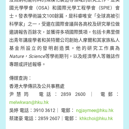
國光學學會（OSA）和國際光學工程學會（SPIE）會
士。發表學術論文100餘篇，是科睿唯安「全球高被引
科學家」之一，受邀在國際會議與各高校及研究單位做
邀請報告百餘次，並獲得多項國際獎項，包括卡弗里傑
出青年講座學者和英特爾公司創始人摩爾和其家族私人
基金所設立的發明創造獎。他的研究工作廣為
Nature，Science
等學術期刊，以及經濟學人等雜誌作
專題或評述報導。
傳媒查詢：
香港大學傳訊及公共事務處
尹慧筠 電話：2859 2600 ｜ 電郵：
melwkwan@hku.hk
吳婷 電話：3910 3612｜ 電郵：
ngjaymee@hku.hk
蔡建豪 電話：2859 2607｜電郵：
khkchoi@hku.hk