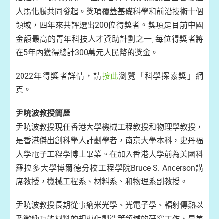
人馬化騰共同發起。獎項覆蓋基礎科學和前沿技術十個
領域，四年來共評選出200位得獎者。獎項是目前中國
金額最高的青年科技人才資助計劃之一, 每位得獎者將
在5年內獲得總計300萬元人民幣的獎金。
2022年得獎者詳情，請
按此
瀏覽「科學探索獎」網
頁。
尹曉波教授簡歷
尹曉波教授現任香港大學機械工程教授和物理學教授，
是香港傑出創科學人計劃學者，南京大學本科，史丹福
大學電子工程學博士畢業。在加入香港大學前為美國科
羅拉多大學博爾德分校工程學院Bruce S. Anderson講
席教授，機械工程系、材料系、和物理系副教授。
尹曉波教授長期從事納米光學、光電子學、輻射傳熱以
及微納功能材料的規模化製造等領域的研究工作，是美