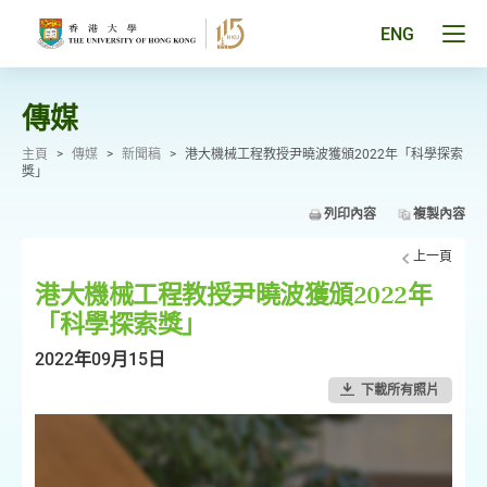
跳
至
Tog
ENG
主
men
要
pan
內
容
傳媒
主頁
>
傳媒
>
新聞稿
>
港大機械工程教授尹曉波獲頒2022年「科學探索
獎」
列印內容
複製內容
上一頁
港大機械工程教授尹曉波獲頒2022年
「科學探索獎」
2022年09月15日
下載所有照片