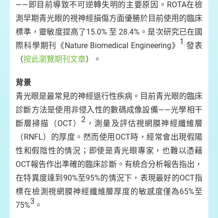
——即目前導致不可逆轉失明的主要原因。ROTA在檢
測早期青光眼的視神經損傷方面優勝於目前使用的臨床
標準，靈敏度提高了15.0% 至 28.4%。是次研究已在國
1
際科學期刊《Nature Biomedical Engineering》
發表
（
按此瀏覽期刊文章
）。
背景
青光眼是最常見的神經退行性疾​​病。目前青光眼的臨床
診斷方法是使用非侵入性的數碼成像設備——光學相干
2
斷層掃描（OCT）
，測量及評估視網膜神經纖維層
（RNFL）的厚度。然而使用OCT時，經常會出現假陽
性和假陰性的情況；即使是青光眼專家，也難以憑藉
OCT報告作出準確的臨床診斷。有統合分析報告指出，
在特異度達到90%至95%的情況下，表現最好的OCT指
標在檢測視網膜神經纖維層厚度的敏感度僅為65%至
3
75%
。