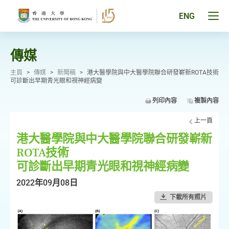
跳
至
Tog
ENG
主
men
要
pan
內
容
傳媒
主頁
>
傳媒
>
新聞稿
>
港大醫學院與中大醫學院聯合研發嶄新ROTA技術
可診斷出早期青光眼和視神經病變
列印內容
複製內容
上一頁
港大醫學院與中大醫學院聯合研發嶄新
ROTA技術
可診斷出早期青光眼和視神經病變
2022年09月08日
下載所有照片