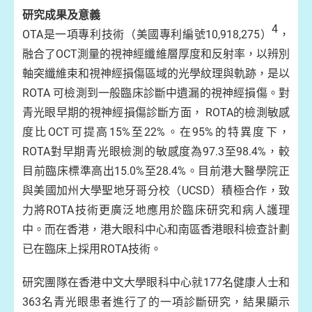
研究成果及意義
4
OTA是一項專利技術（美國專利編號10,918,275）
，
融合了OCT測量的視神經纖維層厚度和反射率，以辨別
軸突纖維束和視神經損傷區域的光學紋理與軌跡，是以
ROTA 可檢測到一般臨床診斷中遺漏的視神經損傷。對
青光眼早期的視神經損傷診斷方面， ROTA的檢測敏感
度比OCT可提高15%至22%。在95%的特異度下，
ROTA對早期青光眼檢測的敏感度為97.3至98.4%，較
目前臨床標準高出15.0%至28.4%。目前港大醫學院正
與美國加州大學聖地牙哥分校（UCSD）積極合作，致
力將ROTA技術更廣泛地應用於臨床研究和病人護理
中。而在香港，港大眼科中心和南區香港眼科檢查計劃
已在臨床上採用ROTA技術。
研究團隊在香港中文大學眼科中心就177名健康人士和
363名青光眼患者進行了的一項診斷研究，結果顯示