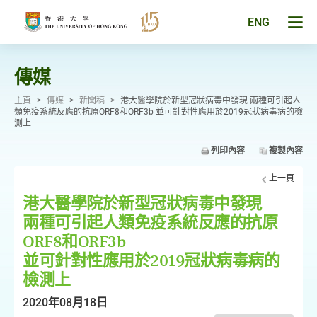
跳
至
Tog
ENG
主
men
要
pan
內
容
傳媒
主頁
>
傳媒
>
新聞稿
>
港大醫學院於新型冠狀病毒中發現 兩種可引起人
類免疫系統反應的抗原ORF8和ORF3b 並可針對性應用於2019冠狀病毒病的檢
測上
列印內容
複製內容
上一頁
港大醫學院於新型冠狀病毒中發現
兩種可引起人類免疫系統反應的抗原
ORF8和ORF3b
並可針對性應用於2019冠狀病毒病的
檢測上
2020年08月18日