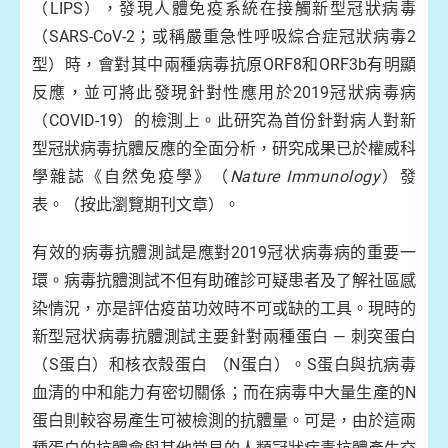
（LIPS），發現人體免疫系統在接觸新型冠狀病毒
（SARS-CoV-2；或稱嚴重急性呼吸綜合症冠狀病毒2
型）時，會對其中兩種病毒抗原ORF8和ORF3b有明顯
反應，並可將此發現針對性應用於2019冠狀病毒病
（COVID-19）的檢測上。此研究為首份針對病人對新
型冠狀病毒抗體反應的全面分析，研究成果已於權威科
學雜誌《自然免疫學》（
Nature Immunology
）發
表。（按此瀏覽期刊文章）。
有效的病毒抗體測試是應對2019冠状病毒病的重要一
環。病毒抗體測試不但有助確診可疑患者及了解社區感
染情況，亦是評估疫苗功效時不可或缺的工具。現時的
新型冠状病毒抗體測試主要針對兩種蛋白 — 刺突蛋白
（S蛋白）和核衣殼蛋白 （N蛋白）。S蛋白與抗病毒
血清的中和能力有密切關係；而在病毒中大量生產的N
蛋白則較容易產生可被檢測的抗體量。可是，由於這兩