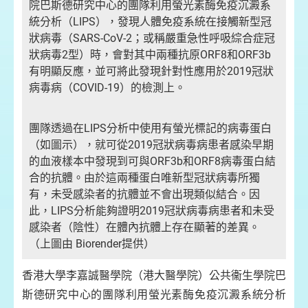
院巴斯德研究中心的團隊利用螢光素酶免疫沉澱系
統分析（LIPS），發現人體免疫系統在接觸新型冠
狀病毒（SARS-CoV-2；或稱嚴重急性呼吸綜合症冠
狀病毒2型）時，會對其中兩種抗原ORF8和ORF3b
有明顯反應，並可將此發現針對性應用於2019冠狀
病毒病（COVID-19）的檢測上。
團隊透過在LIPS分析中使用有螢光標記的病毒蛋白
（如圖示），就可從2019冠狀病毒病患者感染早期
的血液樣本中發現到可與ORF3b和ORF8病毒蛋白結
合的抗體。由於這兩種蛋白唯新型冠狀病毒所獨
有，未受感染者的抗體並不會出現類似結合。因
此，LIPS分析能夠證明2019冠狀病毒病患者和未受
感染者（陰性）在體內抗體上存在顯著的差異。
（上圖由 Biorender提供）
香港大學李嘉誠醫學院（港大醫學院）公共衞生學院巴
斯德研究中心的團隊利用螢光素酶免疫沉澱系統分析