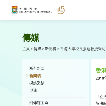
跳
至
主
要
內
容
傳媒
主頁
>
傳媒
>
新聞稿
>
香港大學校長張翔教授聲明
所有新聞
香
新聞稿
2019
採訪邀請
澄清
「立
回傳媒主頁
解決