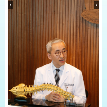
副
（
文
教
）
智
臨
及
床