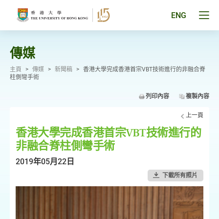
跳
至
Tog
ENG
主
men
要
pan
內
容
傳媒
主頁
>
傳媒
>
新聞稿
>
香港大學完成香港首宗VBT技術進行的非融合脊
柱側彎手術
列印內容
複製內容
上一頁
香港大學完成香港首宗VBT技術進行的
非融合脊柱側彎手術
2019年05月22日
下載所有照片