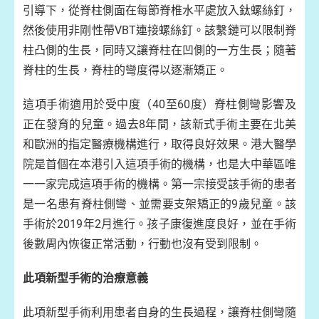
引導下，從脊柱側面在每節脊椎水平處放入鈦螺絲釘，
然後使用非剛性帶VBT連接螺絲釘。該繫鏈可以限制脊
柱凸側的生長，同時又讓脊柱在凹側的一方生長；隨著
脊柱的生長，脊柱的彎度得以逐漸矯正。
這項手術適用於受中度（40至60度）脊柱側彎影響及
正在發育的兒童。過去8年間，該新式手術主要在北美
和歐洲的指定醫療機構進行，取得良好效果。港大醫學
院是首個在本港引入這項手術的機構，也是大中華區唯
一一家完成這項手術的機構。第一宗接受該手術的患者
是一名患有脊柱側彎、並需要支架矯正的9歲兒童。該
手術於2019年2月進行。孩子康復進度良好，並在手術
後數周內恢復正常活動，行動也沒有受到限制。
此項新型手術的治療意義
此項新型手術利用患者自身的生長過程，讓脊柱側彎隨