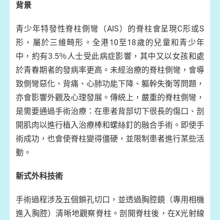
背景
青少年特發性脊柱側彎（AIS）的脊柱會呈現C形或S
形，屬於三維畸形。全港10至18歲的兒童和青少年
中，約有3.5％人士受此病症影響，其中又以女孩和處
於青春期者的發病率更高。未經治療的脊柱側彎，會導
致側彎惡化、背痛、心肺功能下降、軀幹失衡等問題，
亦會影響外觀及心理發展。傳統上，嚴重的脊柱側彎，
是需要通過手術治療：在患者背部切下很長的傷口、剖
開肌肉以進行植入治療棒和螺絲釘的融合手術。即使手
術成功，也會使脊柱變得僵硬，並限制患者進行某些活
動。
新式外科技術
手術過程涉及五個鎖孔切口，並透過胸腔鏡（專用相機
進入胸腔）清晰地觀察脊柱。剖開脊柱後，在X光射線