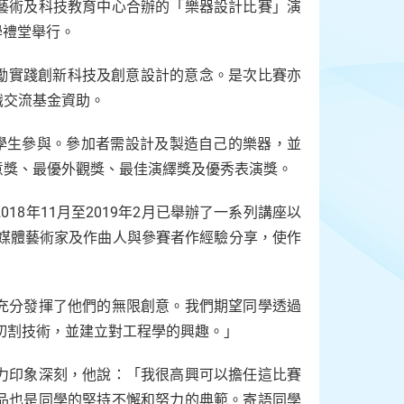
藝術及科技教育中心合辦的「樂器設計比賽」演
學禮堂舉行。
鼓勵實踐創新科技及創意設計的意念。是次比賽亦
識交流基金資助。
的學生參與。參加者需設計及製造自己的樂器，並
意獎、最優外觀獎、最佳演繹獎及優秀表演獎。
8年11月至2019年2月已舉辦了一系列講座以
多媒體藝術家及作曲人與參賽者作經驗分享，使作
充分發揮了他們的無限創意。我們期望同學透過
切割技術，並建立對工程學的興趣。」
力印象深刻，他說：「我很高興可以擔任這比賽
品也是同學的堅持不懈和努力的典範。寄語同學