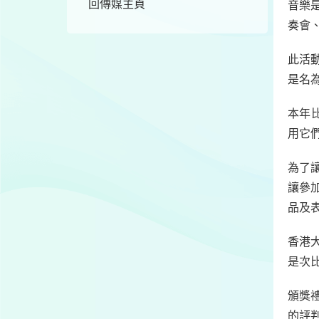
回傳媒主頁
音樂
奏會
此活
是名
本年
用它
為了
讓參
品及
香港
是次
頒獎
的評