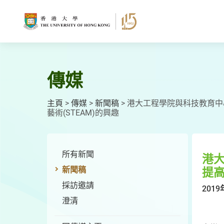
跳
至
主
要
內
容
傳媒
主頁
>
傳媒
>
新聞稿
>
港大工程學院與科技教育中
藝術(STEAM)的興趣
所有新聞
港
新聞稿
提高
採訪邀請
2019
澄清