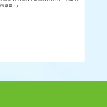
碩果纍纍。」