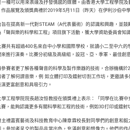
是一種可以用來表達及抒發情感的媒體。由香港大學工程學院及
、作品展覽及頒獎典禮於2019年5月11日（昨天）在伊利沙伯中
動旨在提高新一代對STEAM（A代表藝術）的認識和興趣，並
為「聲與樂的科學和工程」項目旗下活動，獲大學資助委員會知
比賽共有超過400名來自中小學和國際學校，就讀小二至中六
們來進行演奏。比賽分初級及高級組，設冠、亞、季軍、最佳創
讓參賽者更了解各種聲音的科學及製作樂器的技術，合辦機構於201
加者了解何謂音樂，例 如立體打印及鐳射切割工作坊，更邀請
表演更富創意和具吸引力。
大學工程學院院長趙汝恒教授在頒獎禮上表示：「同學在比賽中
比賽，能夠認識更多有關科學和工程的技術，例如3D打印或鐳射
禮主禮嘉賓藝術及科技教育中心陳章霖校長對同學們的創意和毅
判。參加者呈交的製品非常出色，充滿創意和想像力。他們的作