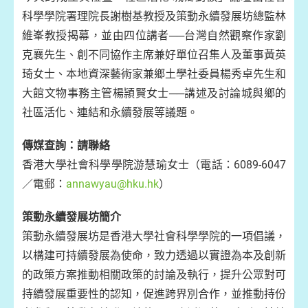
科學學院署理院長謝樹基教授及策動永續發展坊總監林
維峯教授揭幕，並由四位講者──台灣自然觀察作家劉
克襄先生、創不同協作主席兼好單位召集人及董事黃英
琦女士、本地資深藝術家兼鄉土學社委員楊秀卓先生和
大館文物事務主管楊頴賢女士──講述及討論城與鄉的
社區活化、連結和永續發展等議題。
傳媒查詢：請聯絡
香港大學社會科學學院游慧瑜女士（電話：6089-6047
／電郵：
annawyau@hku.hk
）
策動永續發展坊簡介
策動永續發展坊是香港大學社會科學學院的一項倡議，
以構建可持續發展為使命，致力透過以實證為本及創新
的政策方案推動相關政策的討論及執行，提升公眾對可
持續發展重要性的認知，促進跨界別合作，並推動持份