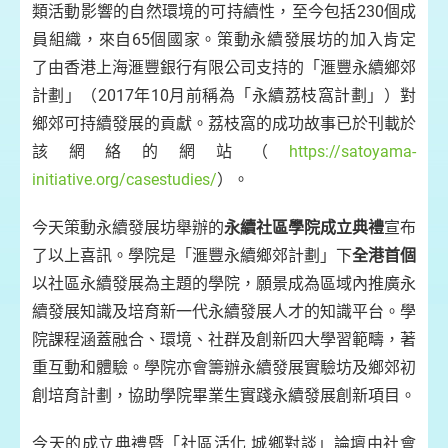
類活動影響的自然環境的可持續性，至今包括230個成
員組織，來自65個國家。策動永續發展坊的加入肯定
了由香港上海滙豐銀行有限公司支持的「滙豐永續鄉郊
計劃」（2017年10月前稱為「永續荔枝窩計劃」）對
鄉郊可持續發展的貢獻。荔枝窩的成功故事已於刊載於
該網絡的網站（
https://satoyama-
initiative.org/casestudies/
）。
今天策動永續發展坊舉辦的
永續社區學院成立典禮
宣布
了以上喜訊。學院是「滙豐永續鄉郊計劃」下
全港首個
以社區永續發展為主題的學院，願景成為區域內推廣永
續發展知識及培育新一代永續發展人才的知識平台。學
院課程涵蓋融合、環境、社群及創新四大學習範疇，著
重互動和體驗。學院亦會籌辦永續發展實驗坊及鄉郊初
創培育計劃，協助學院畢業生實踐永續發展創新項目。
今天的成立典禮暨「社區活化 城鄉對談」論壇由社會