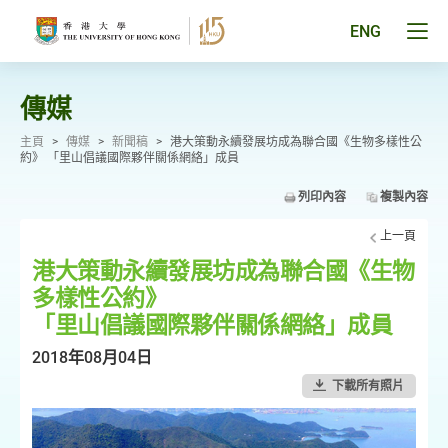
跳
至
Tog
ENG
主
men
要
pan
內
容
傳媒
主頁
>
傳媒
>
新聞稿
>
港大策動永續發展坊成為聯合國《生物多樣性公
約》 「里山倡議國際夥伴關係網絡」成員
列印內容
複製內容
上一頁
港大策動永續發展坊成為聯合國《生物
多樣性公約》
「里山倡議國際夥伴關係網絡」成員
2018年08月04日
下載所有照片