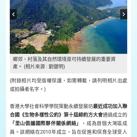
鄉郊、村落及其自然環境是可持續發展的重要資
產。 (相片來源 : 劉健明)
農
也
重
展
(附錄相片均受版權保護，如需轉載，請列明相片出處
或拍攝者名字。)
香港大學社會科學學院策動永續發展坊
最近成功加入聯
合國《生物多樣性公約》第十屆締約方大會
通過成立的
「里山倡議國際夥伴關係網絡」
，成為首個大灣區成
員。該網絡在2010年成立，旨在促進和保育全球受人