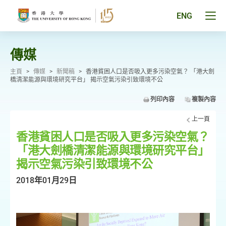
跳
至
Tog
ENG
主
men
要
pan
內
容
傳媒
主頁
>
傳媒
>
新聞稿
>
香港貧困人口是否吸入更多污染空氣？ 「港大劍
橋清潔能源與環境研究平台」 揭示空氣污染引致環境不公
列印內容
複製內容
上一頁
香港貧困人口是否吸入更多污染空氣？
「港大劍橋清潔能源與環境研究平台」
揭示空氣污染引致環境不公
2018年01月29日