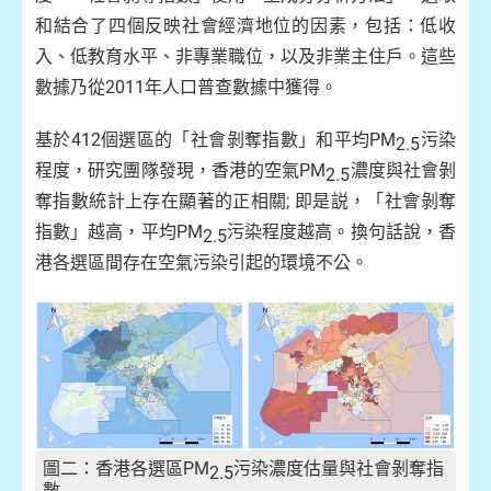
和結合了四個反映社會經濟地位的因素，包括：低收
入、低教育水平、非專業職位，以及非業主住戶。這些
數據乃從2011年人口普查數據中獲得。
基於412個選區的「社會剝奪指數」和平均PM
污染
2.5
程度，研究團隊發現，香港的空氣PM
濃度與社會剝
2.5
奪指數統計上存在顯著的正相關; 即是説，「社會剝奪
指數」越高，平均PM
污染程度越高。換句話說，香
2.5
港各選區間存在空氣污染引起的環境不公。
圖二：香港各選區PM
污染濃度估量與社會剝奪指
2.5
數