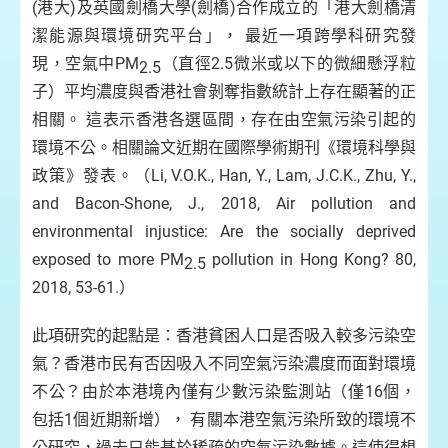
(港大)及英國劍橋大學(劍橋)合作成立的「港大劍橋清
潔能源與環境研究平台」， 最近一項跨學科研究發
現，空氣中PM
（直徑2.5微米或以下的微細懸浮粒
2.5
子）平均濃度與香港社會剝奪指數統計上存在顯著的正
相關。 這表示香港各選區間，存在由空氣污染引起的
環境不公。相關論文近期在國際學術期刊《環境科學與
政策》發表。（Li, V.O.K., Han, Y., Lam, J.C.K., Zhu, Y.,
and Bacon-Shone, J., 2018, Air pollution and
environmental injustice: Are the socially deprived
exposed to more PM
pollution in Hong Kong? 80,
2.5
2018, 53-61.）
此項研究的起點是：香港貧困人口是否吸入較多污染空
氣？香港市民有否因吸入不同空氣污染濃度而面對環境
不公？由於本港境內僅有少數污染監測站（僅16個，
包括1個近期新增）， 有關本港空氣污染所致的環境不
公研究，過去只能基於稀疏的空氣污染數據。這使得想