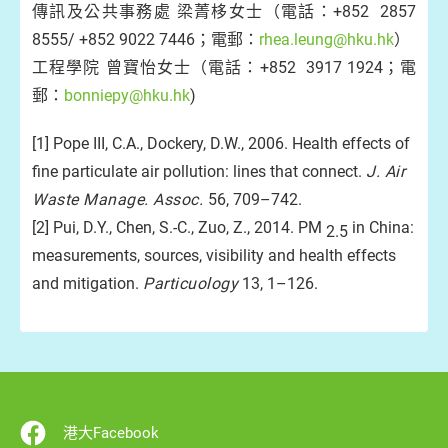
傳訊及公共事務處 梁菁栘女士（電話：+852 2857
8555/ +852 9022 7446；電郵：
rhea.leung@hku.hk
）
工程學院 曾寶怡女士（電話：+852 3917 1924；電
郵：
bonniepy@hku.hk
)
[1] Pope III, C.A., Dockery, D.W., 2006. Health effects of
fine particulate air pollution: lines that connect.
J. Air
Waste Manage. Assoc.
56, 709–742.
[2] Pui, D.Y., Chen, S.-C., Zuo, Z., 2014. PM
in China:
2.5
measurements, sources, visibility and health effects
and mitigation.
Particuology
13, 1–126.
港大Facebook