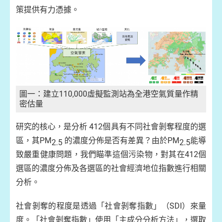
策提供有力憑據。
圖一：建立110,000虛擬監測站為全港空氣質量作精
密估量
研究的核心，是分析 412個具有不同社會剝奪程度的選
區，其PM
的濃度分佈是否有差異？由於PM
能導
2.5
2.5
致嚴重健康問題，我們瞄準這個污染物，對其在412個
選區的濃度分佈及各選區的社會經濟地位指數進行相關
分析。
社會剝奪的程度是透過「社會剝奪指數」（SDI）來量
度。「社會剝奪指數」使用「主成分分析方法」，選取