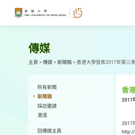
跳
至
主
要
內
容
傳媒
主頁
>
傳媒
>
新聞稿
>
香港大學發表2017年第三
所有新聞
香港
新聞稿
2017
採訪邀請
澄清
20
回傳媒主頁
http: