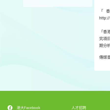
「
http:
「香
究項
期分
傳媒查
港大Facebook
人才招聘