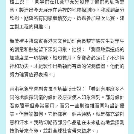
禮上說：「同學們在比賽中充分發揮了他們的創新意
念，製造出今天展示在這裡的地震探測器，我感到萬分
欣慰。期望所有同學繼續努力，透過參加是次比賽，建
立對工程的興趣。」
頒獎禮主禮嘉賓香港天文台助理台長黎守德先生對學生
的創意和熱誠留下深刻印象，他說：「測量地震造成的
加速度是一項挑戰，短短數月，參賽者必定花了不少精
神和功夫，才能製作出新穎而有效的偵測儀器，他們的
努力確實值得表揚。」
香港氣象學會副會長李炳華博士說：「看到有那麼多不
同的地震探測儀的設計及原型使人印象深刻。部分設計
看似簡單但非常實用，而另一些則複雜而同時設計優
美。但無論如何，它們都有一個共通點，就是都充滿創
意和汗水。我熱切期待部分作品能在未來能為地震探測
技術帶來革命，並對全球社會帶來益處。」