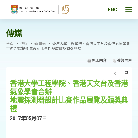
跳
至
Tog
ENG
主
men
要
pan
內
容
傳媒
主頁
>
傳媒
>
新聞稿
>
香港大學工程學院、香港天文台及香港氣象學會
合辦 地震探測器設計比賽作品展覽及頒獎典禮
列印內容
複製內容
上一頁
香港大學工程學院、香港天文台及香港
氣象學會合辦
地震探測器設計比賽作品展覽及頒獎典
禮
2017年05月07日