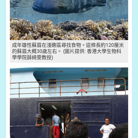
成年雄性蘇眉在淺礁區尋找食物。這條長約120厘米
的蘇眉大概30歲左右。 (圖片提供: 香港大學生物科
學學院薛綺雯教授)