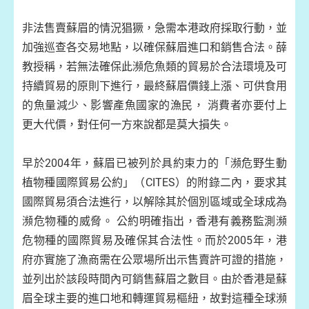
非法售賣蘇眉的情況猖獗，急需本港政府採取行動，並
加強巡查各交易地點，以確保蘇眉進口和銷售合法。薛
教授稱，若無法確保此瀕危魚類的貿易於合法環境及可
持續貿易的原則下進行，最終蘇眉價錢上漲、可供食用
的魚量減少、影響產魚國家的漁民， 消費者亦要付上
更大代價，對任何一方來說都是莫大損失。
早於
2004
年，蘇眉已被列於具約束力的「瀕危野生動
植物種國際貿易公約」（
CITES
）的附錄二內，要求其
國際貿易須合法進行，以解除其於個別區域或全球成為
瀕危物種的威脅。 公約明確指出，香港有義務監測瀕
危物種的國際貿易及確保其合法性。而於
2005
年，港
府亦實施了漁商需在公眾場所出示售賣許可證的措施，
並列出於該段時間內可銷售蘇眉之數目。由於香港是蘇
眉全球主要的進口地和轉運貿易樞紐，故對這種全球瀕