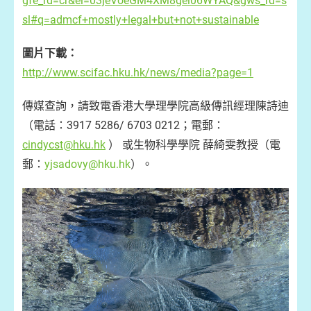
gfe_rd=cr&ei=03jeVoeGM4XM8gel06WYAQ&gws_rd=s
sl#q=admcf+mostly+legal+but+not+sustainable
圖片下載：
http://www.scifac.hku.hk/news/media?page=1
傳媒查詢，請致電香港大學理學院高級傳訊經理陳詩迪
（電話：3917 5286/ 6703 0212；電郵：
cindycst@hku.hk
） 或生物科學學院 薛綺雯教授（電
郵：
yjsadovy@hku.hk
）。