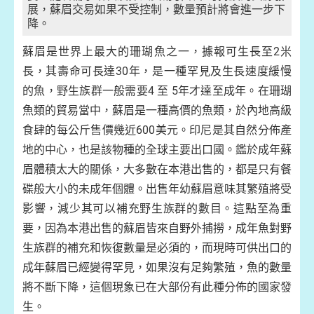
展，蘇眉交易如果不受控制，數量預計將會進一步下
降。
蘇眉是世界上最大的珊瑚魚之一，據報可生長至
2
米
長，其壽命可長達
30
年，是一種罕見及生長速度緩慢
的魚，野生族群一般需要
4
至
5
年才達至成年。在珊瑚
魚類的貿易當中，蘇眉是一種高價的魚類，於內地高級
食肆的每公斤售價幾近
600
美元。印尼是其自然分佈產
地的中心，也是該物種的全球主要出口國。鑑於成年蘇
眉體積太大的關係，大多數在本港出售的，都是只有餐
碟般大小的未成年個體。出售年幼蘇眉意味其繁殖將受
影響，減少其可以補充野生族群的數目。這點至為重
要，因為本港出售的蘇眉皆來自野外捕撈，成年魚對野
生族群的補充和恢復數量是必須的，而現時可供出口的
成年蘇眉已經變得罕見，如果沒有足夠繁殖，魚的數量
將不斷下降，這個現象已在大部份有此種分佈的國家發
生。