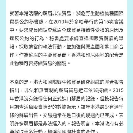
就著本港活躍的蘇眉非法貿易，瀕危野生動植物種國際
貿易公約秘書處，在
2010
年於多哈舉行的第
15
次會議
中，要求成員國調查蘇眉全球貿易持續性受損的原因及
違反公約的行為。秘書處要求調查違規販賣蘇眉的舉
報，採取適當的執法行動，並加強與原產國和進口商合
作。作為蘇眉的主要貿易商，香港和印尼兩地的配合是
此物種可否持續貿易的關鍵。
不幸的是，港大和國際野生物貿易研究組織的聯合報告
指出，非法和無管制的蘇眉貿易近年依舊持續。
2015
年香港沒有錄得任何正式進口蘇眉的記錄，但按報告每
月調查活魚販賣情況的數據顯示，該年本港最少有逾千
條的蘇眉出售，交易通常在進口後的幾週內已完成，表
明許多蘇眉都是非法運入的。報告明言，本港政府有必
要採取更多行動，加強與國際社會的合作。