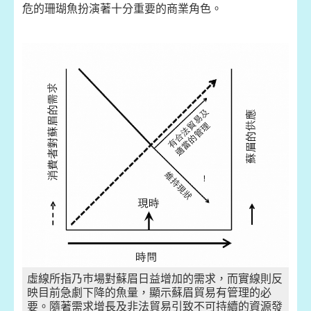
危的珊瑚魚扮演著十分重要的商業角色。
虛線所指乃巿場對蘇眉日益增加的需求，而實線則反
映目前急劇下降的魚量，顯示蘇眉貿易有管理的必
要。隨著需求增長及非法貿易引致不可持續的資源發