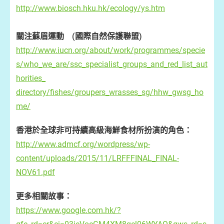
http://www.biosch.hku.hk/ecology/ys.htm
關注蘇眉運動 (
國際自然保護聯盟)
http://www.iucn.org/about/work/programmes/specie
s/who_we_are/ssc_specialist_groups_and_red_list_aut
horities_
directory/fishes/groupers_wrasses_sg/hhw_gwsg_ho
me/
香港於全球非可持續高級海鮮食材所扮演的角色：
http://www.admcf.org/wordpress/wp-
content/uploads/2015/11/LRFFFINAL_FINAL-
NOV61.pdf
更多相關故事：
https://www.google.com.hk/?