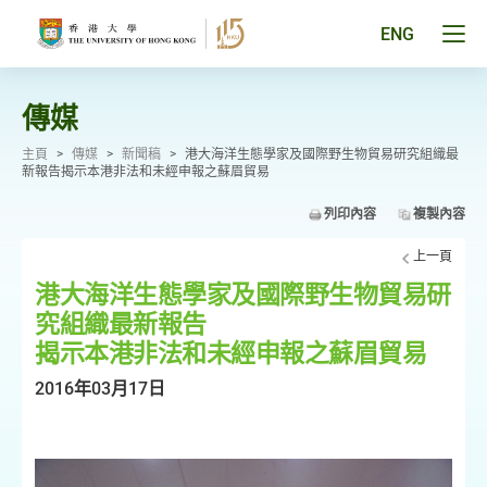
跳
至
Tog
ENG
主
men
要
pan
內
容
傳媒
主頁
>
傳媒
>
新聞稿
>
港大海洋生態學家及國際野生物貿易研究組織最
新報告揭示本港非法和未經申報之蘇眉貿易
列印內容
複製內容
上一頁
港大海洋生態學家及國際野生物貿易研
究組織最新報告
揭示本港非法和未經申報之蘇眉貿易
2016年03月17日