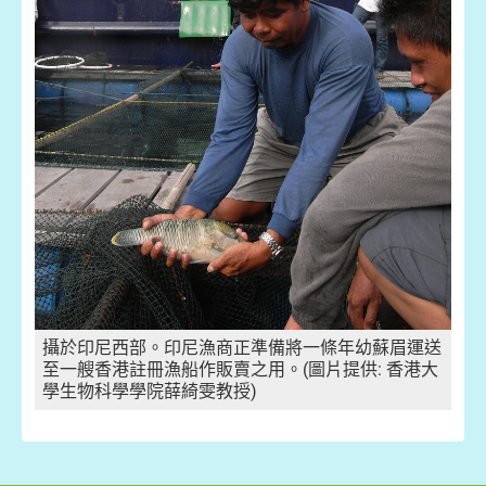
攝於印尼西部。印尼漁商正準備將一條年幼蘇眉運送
至一艘香港註冊漁船作販賣之用。(圖片提供: 香港大
學生物科學學院薛綺雯教授)