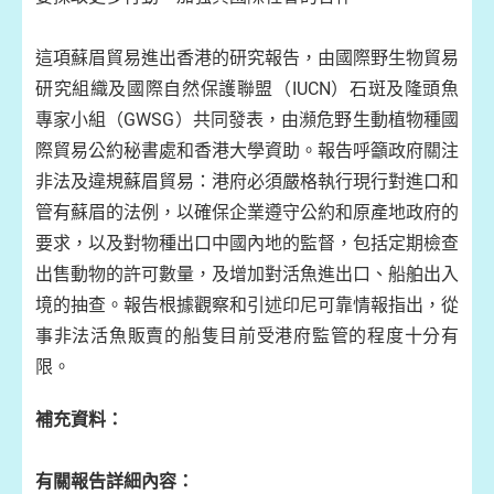
這項蘇眉貿易進出香港的研究報告，由國際野生物貿易
研究組織及國際自然保護聯盟（
IUCN
）石斑及隆頭魚
專家小組（
GWSG
）共同發表，由瀕危野生動植物種國
際貿易公約秘書處和香港大學資助。報告呼籲政府關注
非法及違規蘇眉貿易：港府必須嚴格執行現行對進口和
管有蘇眉的法例，以確保企業遵守公約和原產地政府的
要求，以及對物種出口中國內地的監督，包括定期檢查
出售動物的許可數量，及增加對活魚進出口、船舶出入
境的抽查。報告根據觀察和引述印尼可靠情報指出，從
事非法活魚販賣的船隻目前受港府監管的程度十分有
限。
補充資料：
有關報告詳細內容：