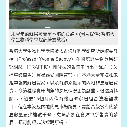
未成年的蘇眉被賣至本港的食肆。(圖片提供: 香港大
學生物科學學院薛綺雯教授)
香港大學生物科學學院及太古海洋科學研究所薛綺雯教
授（Professor Yvonne Sadovy）在國際野生物貿易研
究組織 （TRAFFIC）剛發表的報告中指出，蘇眉（ 又
稱拿破崙魚）貿易雖受國際監管，而本港大量非法和未
經申報的蘇眉貿易，以及有跡象顯示的內地非法蘇眉買
賣，令這種珍貴珊瑚魚的瀕危情況更為嚴重。根據資料
顯示，過去15個月內僅有幾百條蘇眉經合法途徑進
口，但在本港及內地的魚巿場所見，賣給高級食府的蘇
眉數量最少達數千條，意味許多在食肆中所售賣的蘇
眉，都可能經非法採購所得。