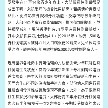
要發生在11至14歲青少年身上，大部份脊柱側彎都是
成因不明，女孩患病的機會比男孩高。若病情於青春期
惡化，更會影響外觀和脊柱功能，及導致呼吸系統問
題。大部份患者會有腰背痛問題，椎間盤加劇退化，並
持續至成年。現時香港約有3%學童有脊柱側彎徵狀，
其中女孩與男孩比例為4:1。於2015年，約有1,500名
脊柱側彎病人被轉介到大口環根德公爵夫人兒童醫院接
受治療，該醫院每年需跟進約5,000名脊柱側彎病人。
現時世界各地仍未有可信賴的方法預測青少年原發性脊
柱側彎生長狀況，當青少年被診斷患上脊柱側彎並進行
首次檢查，醫生因無法預計脊柱將會怎樣變形和生長，
因而會作出不同的治療和手術方案，部份病人因進行脊
椎融合術令脊椎成長及發育不健全。此外，為了跟進脊
柱生長狀況和治療進度，大部份青少年原發性脊柱側彎
患者每半年需接受一次X光檢查，長期接受檢查的患者