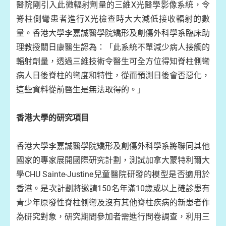
醫院剛引入此微輻射劑量的三維X光醫學影像系統，令
脊柱側彎患者進行X光檢查時大大減低接收輻射的數
量。香港大學李嘉誠醫學院矯形及創傷外科學系臨床助
理教授關日康醫生認為：「此系統不單減少病人接觸的
輻射劑量，透過三維技術令醫生可全方位得知脊柱側彎
病人日後脊柱的彎度和特性，從而預測日後會否惡化，
這些資料從前醫生是無法取得的。」
香港大學的研究項目
香港大學李嘉誠醫學院矯形及創傷外科學系將聯同其他
國家的專家展開國際研究計劃，測試加拿大蒙特利爾大
學CHU Sainte-Justine兒童醫院研發的模型是否適用於
香港。是次計劃將邀請150名年滿10歲或以上確診患有
青少年原發性脊柱側彎及沒有其他脊柱疾病的新患者作
為研究對象，研究期間參加者需進行問卷調查，利用三