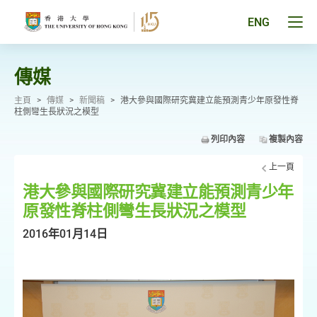
跳
至
Tog
ENG
主
men
要
pan
內
容
傳媒
主頁
>
傳媒
>
新聞稿
>
港大參與國際研究冀建立能預測青少年原發性脊
柱側彎生長狀況之模型
列印內容
複製內容
上一頁
港大參與國際研究冀建立能預測青少年
原發性脊柱側彎生長狀況之模型
2016年01月14日