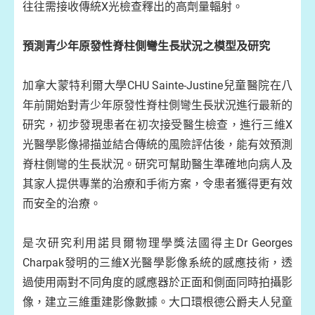
往往需接收傳統X光檢查釋出的高劑量輻射。
預測青少年原發性脊柱側彎生長狀況之模型及研究
加拿大蒙特利爾大學CHU Sainte-Justine兒童醫院在八
年前開始對青少年原發性脊柱側彎生長狀況進行最新的
研究，初步發現患者在初次接受醫生檢查，進行三維X
光醫學影像掃描並結合傳統的風險評估後，能有效預測
脊柱側彎的生長狀況。研究可幫助醫生準確地向病人及
其家人提供專業的治療和手術方案，令患者獲得更有效
而安全的治療。
是次研究利用諾貝爾物理學獎法國得主Dr Georges
Charpak發明的三維X光醫學影像系統的感應技術，透
過使用兩對不同角度的感應器於正面和側面同時拍攝影
像，建立三維重建影像數據。大口環根德公爵夫人兒童