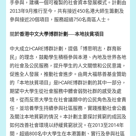
手參與，建構一個可複製的社會資本發展模式。計劃由
2013年9月推行至今，共有接近450名港大師生籌劃及
參與接近20個項目，服務超過750名南區人士。
關
於香港中文大學博群計劃──本地扶貧項目
中大成立I•CARE博群計劃，提倡「博思明志，群育新
民」的理念，鼓勵學生積極參與本港、內地及世界各地
的社會及公民服務，提升學生的人文關懷和公民意識，
促進全人發展，推動社會進步。由周大福慈善基金贊助
的「本地扶貧項目」是I•CARE博群計劃的其中一部分，
期望中大學生從社會服務中體會弱勢社群的感受及處
境，從而反思大學生在社會議題中的公民角色及社會責
任，並培養學生持續參與社區服務，實踐推動社會公義
及關注本地貧窮的情況。本計劃主要探討貧窮的成因及
如何改善社會環境以紓緩貧窮狀況。在2013至2014年
間，超過800名中大學生在本港籌劃、實行及參與社區