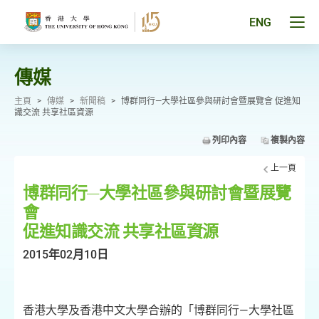
跳
至
Tog
ENG
主
men
要
pan
內
容
傳媒
主頁
>
傳媒
>
新聞稿
>
博群同行—大學社區參與研討會暨展覽會 促進知
識交流 共享社區資源
列印內容
複製內容
上一頁
博群同行—大學社區參與研討會暨展覽
會
促進知識交流 共享社區資源
2015年02月10日
港大學及香港中文大學合辦的「博群同行—大學社區
香