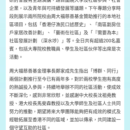
研討會設有主題演講，題目圍繞大學及社區參與、社會
企業，以及青年與可持續發展等議題。下午專題分享時
段則展示兩所院校由周大福慈善基金贊助推行的本地社
區項目，包括「香港仔漁民口述歷史」、「南區劏房住
戶家居改善計劃」、「藝術在社區」及「『需要為本』
社區發展計劃 （深水埗）」等。全日共有超過200名嘉
賓，包括大專院校教職員、學生及社區伙伴等出席是次
活動。
周大福慈善基金理事長鄭家成先生指出「博群、同行」
兩個計劃推行至今已有兩年多，對於兩校學生抱有高度
的熱誠投入參與，持續地舉辦不同的社區活動，使成效
不斷深化，感到非常欣慰，並感謝中大校長沈祖堯教
授、港大校長馬斐森教授以及大學師生及社區人士共同
努力的推動，期望將來大學團隊能夠把有成效的模式及
經驗拓展至香港不同的區域，並加以傳承，共同建設一
個守望互助的社區。