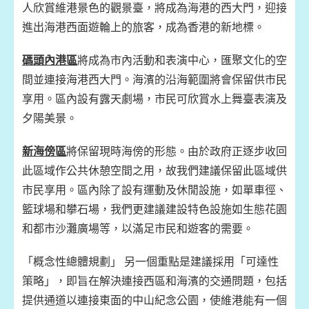
人欣賞維港景色的觀景臺，將成為海港的西大門，迎接
進出海港西面遊輪上的旅客，成為香港的新地標。
碼頭內港區
將成為市內活動和表演中心，匯聚文化的空
間並連接海港西大門。海濱的沿海範圍將會保留供市民
享用。區內設有露天劇場，市民可欣賞水上舞臺表演及
夕陽美景。
新海傍區
將保留現時海傍的形態。由於政府正逐步收回
此區域作公共休憩空間之用，故我們建議保留此區域供
市民享用。區內除了設有運動及休閒設施，如單車徑、
籃球場和攀石場，我們更建議建設特色設施如生態花園
和都市沙灘廣場等，以滿足市民和遊客的需要。
「概念性總體規劃」 另一個重點是建議採用「可達性
策略」，即旨在解決連接西區和海濱的交通問題，包括
提供通道以連接東面的中山紀念公園，使維港能有一個