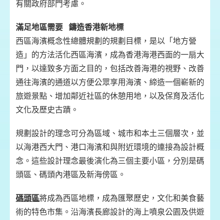
有關政府部門考慮。
滿足地區需要 鑄造香港新地標
西區海濱概念性總體規劃的規劃目標，是以「地方營
造」的方法活化西區海濱，成為香港海港西面的一扇大
門，以達致多方面之目的，包括改善海港的視野、改善
通往海濱的通道以方便公眾享用海濱、締造一個嶄新的
旅遊景點、增加鄰近社區的休憩用地，以及保育及活化
文化及歷史古蹟。
規劃設計的理念可分為區域、城市和本土三個層次，並
以海港西大門、港口海濱和與附近環境的連接為設計概
念。這些設計理念最後演化為三個主要小區，分別是碼
頭區、碼頭內港區及新海傍區。
碼頭區
將成為西區地標，成為匯聚歷史，文化和美食藝
術的特色市集。沿海濱長廊設計的海上噴泉公園及供遊