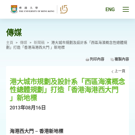
跳
至
Tog
ENG
主
men
要
pan
內
容
傳媒
主頁
>
傳媒
>
新聞稿
>
港大城市規劃及設計系「西區海濱概念性總體規
劃」打造「香港海港西大門 」新地標
列印內容
複製內容
上一頁
港大城市規劃及設計系「西區海濱概念
性總體規劃」打造「香港海港西大門
」新地標
2013年08月16日
海港西大門 – 香港新地標