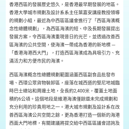
香港西區的發展歷史悠久，是香港最早期發展的地區。
香港大學城市規劃及設計系系主任葉嘉安講座教授領導
的規劃小組，最近為中西區區議會進行了「西區海濱概
念性總體規劃」，為西區海濱的短、中及長期發展提出
發展方案，令西區海濱重現昔日的光芒，並透過改善西
區海濱的公共空間，使海濱一帶成為香港的新地標 ---
「香港海港西大門」，打造西區海濱成為具吸引力、充
滿活力和方便市民的海濱。
西區海濱概念性總體規劃範圍涵蓋西區副食品批發市
場、西環公眾貨物裝卸區，座落在城西道的堅尼地城臨
時巴士總站和周邊土地，全長約2,400米，覆蓋土地面
積約6公頃。這個地段是維港海濱僅餘還未完成規劃和
充分利用的珍貴用地之一。港大城市規劃及設計系在改
善西區海濱公共空間之餘，更為香港打造一個新的海港
西面大門地標，有關建議將提交給中西區區議會諮詢及