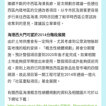
連續不斷的中西區海濱長廊。是次規劃亦建議一些通往
西區內陸地區的交通改善項目，以令市民及遊客更容易
步行來往西區海濱; 同時亦回應了較早時西區公眾諮詢
收集到的意見，建議設立單車徑。
海港西大門可望於2014分階段展開
由於土地供應會有一定時序，尤其考慮到公眾貨物裝卸
區地塊的租約安排，「概念性總體規劃」將會分期實
施。預計整個項目要到2020年後才能完成。如果相關
土地能夠提早釋放出來使用，整個項目或許能夠提前完
成。原則上政府已同意釋放西區副食品批發市場的四個
碼頭，故此項目第一期工程可望在2014年通過一億元
的「社區重點項目」基金展開。
有關西區海濱概念性總體規劃的資料及相關圖片可於以
下網址下載：
http://www.cpao.hku.hk/media/FINAL_Presentation.p