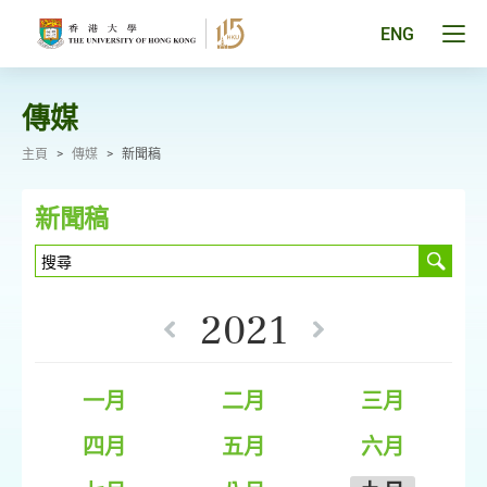
跳
至
Tog
ENG
主
men
要
pan
內
容
傳媒
主頁
>
傳媒
>
新聞稿
新聞稿
2021
一月
二月
三月
四月
五月
六月