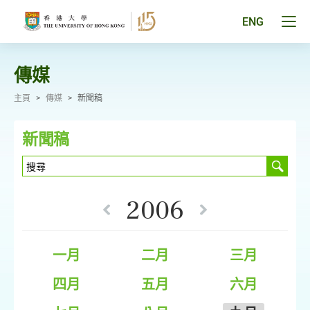
跳
至
Tog
ENG
主
men
要
pan
內
容
傳媒
主頁
>
傳媒
>
新聞稿
新聞稿
2006
一月
二月
三月
四月
五月
六月