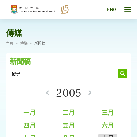
跳
至
Tog
ENG
主
men
要
pan
內
容
傳媒
主頁
>
傳媒
>
新聞稿
新聞稿
2005
一月
二月
三月
四月
五月
六月