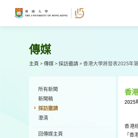
跳
至
主
要
內
容
傳媒
主頁
>
傳媒
>
採訪邀請
>
香港大學將發表2025年
所有新聞
香港
新聞稿
2025
採訪邀請
澄清
香港
回傳媒主頁
「香