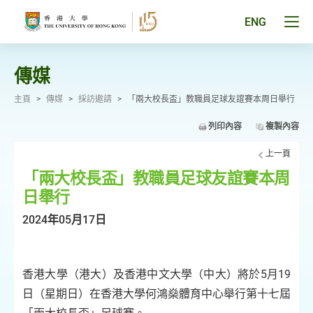
跳
至
Tog
ENG
主
men
要
pan
內
容
傳媒
主頁
>
傳媒
>
採訪邀請
>
「兩大校長盃」教職員足球友誼賽本周日舉行
列印內容
複製內容
上一頁
「兩大校長盃」教職員足球友誼賽本周
日舉行
2024年05月17日
香港大學（港大）及香港中文大學（中大）將於5月19
日（星期日）在香港大學何鴻燊體育中心舉行第十七屆