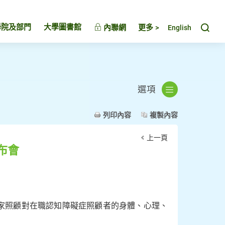
Toggl
學院及部門
大學圖書館
內聯網
更多 >
English
選項
列印內容
複製內容
上一頁
布會
家照顧對在職認知障礙症照顧者的身體、心理、