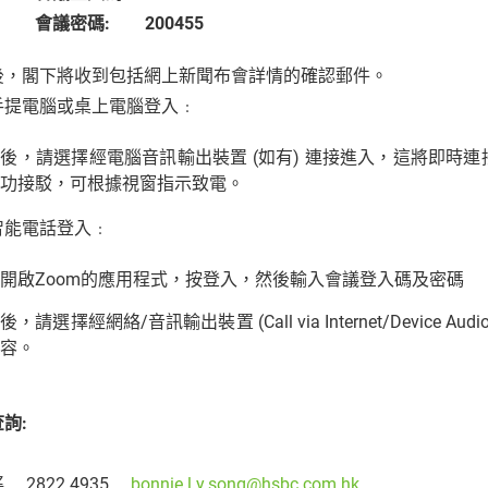
密碼: 200455
後，閣下將收到包括網上新聞布會詳情的確認郵件。
手提電腦或桌上電腦登入﹕
後，請選擇經電腦音訊輸出裝置 (如有) 連接進入，這將即時
功接駁，可根據視窗指示致電。
智能電話登入﹕
開啟Zoom的應用程式，按登入，然後輸入會議登入碼及密碼
後，請選擇經網絡/音訊輸出裝置 (Call via Internet/Devi
容。
詢:
 2822 4935
bonnie.l.y.song@hsbc.com.hk