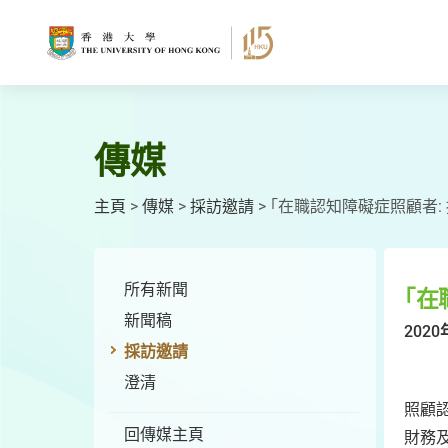
跳
至
主
要
內
容
傳媒
主頁
>
傳媒
>
採訪邀請
>
｢在職認知障礙症照顧者:
所有新聞
｢在
新聞稿
2020
採訪邀請
澄清
照顧
回傳媒主頁
財務