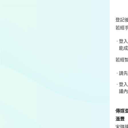
會議
登記
若經
登入
能成
若經
請先
登入
議內
傳媒查
滙豐
宋璐瑤