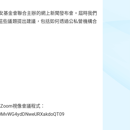
婦女基金會聯合主辦的網上新聞發布會。屆時我們
這些議題提出建議，包括如何透過公私營機構合
oom視像會議程式：
0MvWG4ydDNweURXakdoQT09