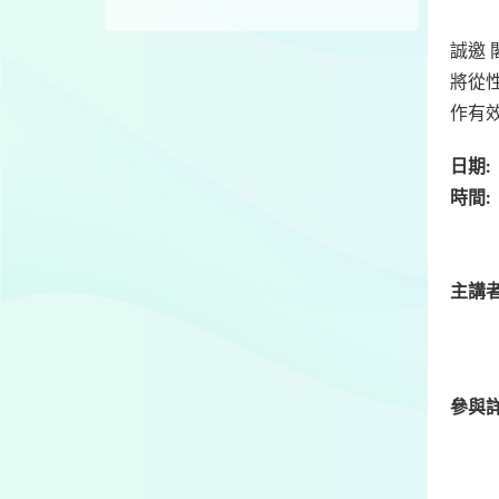
誠邀
將從
作有
日期:
時間
上午
下午
主講者
香港
婦
參與詳
http