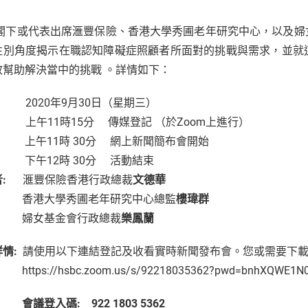
 閣下或代表出席滙豐保險、香港大學秀圃老年研究中心，以及
性別角度揭示在職認知障礙症照顧者所面對的挑戰與需求，並就
效幫助解決當中的挑戰 。詳情如下：
2020年9月30日（星期三）
:
上午11時15分 傳媒登記 （於Zoom上進行）
11時 30分 網上新聞簡布會開始
12時 30分 活動結束
:
滙豐保險香港行政總裁
文德華
大學秀圃老年研究中心總監
樓瑋群
女基金會行政總裁
樂鳳蘭
情:
請使用以下連結登記及收看實時新聞發布會。您或需要下載Z
s://hsbc.zoom.us/s/92218035362?pwd=bnhXQWE1N
會議登入碼: 922 1803 5362