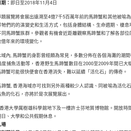
日期：
即日至2018年11月4日
專題展覽將會展出遠溯至4億7千5百萬年前的馬蹄蟹和其他被喻為活
解牠們的的演變史和生活方式，包括身體結構、生命週期、棲息
不同馬蹄蟹族群。參觀者有機會近距離觀察馬蹄蟹和了解各部位
數億年來的環境變化。
水域內, 馬蹄蟹的身影曾經頗為常見，多數分佈在各個海灘的潮
過度捕魚活動等，香港野生馬蹄蟹數目在2000至2009年間已
馬蹄蟹可能很快便會在香港消失，難以延續「活化石」的傳奇。
馬蹄蟹, 香港海域亦可找到另外兩種較少人認識、同被喻為活化石
昌魚的化石，亦將於是次展覽展出。
香港大學厲樹雄科學館地下及一樓許士芬地質博物館。開放時間
期日、大學和公共假期休息。
入場