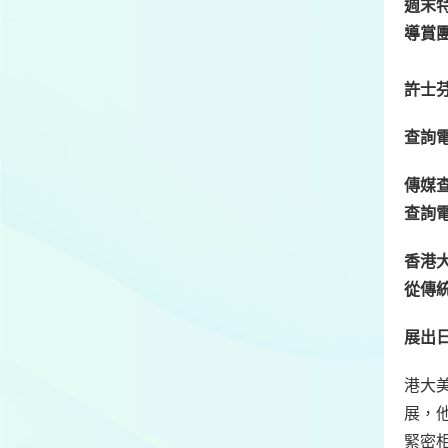
週末
導賞團
許士
查詢電
傳媒查
查詢電
香港
從傳
展出
港大
展，
緊密