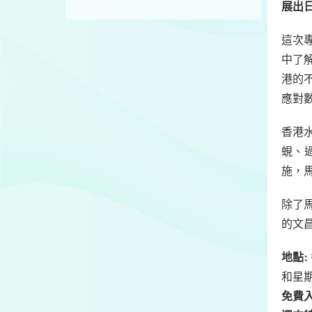
展出
這次
中了
港的
應對
香港
蜆、
施，
除了
的文
地點:
和星
免費