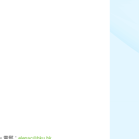
2，電郵：
elenac@hku.hk