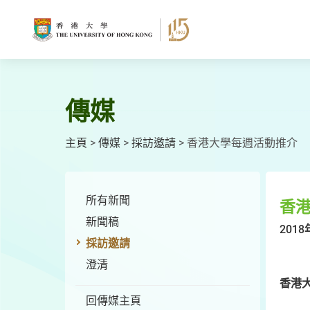
跳
至
主
要
內
容
傳媒
主頁
>
傳媒
>
採訪邀請
>
香港大學每週活動推介
所有新聞
香
新聞稿
2018
採訪邀請
澄清
香港大
回傳媒主頁