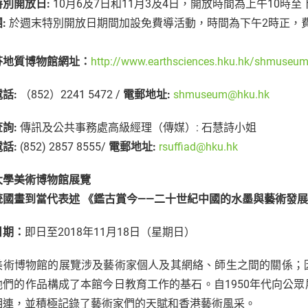
特別開放日:
10月6及7日和11月3及4日，開放時間為上午10時至
:
於週末特別開放日期間加設免費導活動，時間為下午2時正，
芬地質博物館網址：
http://www.earthsciences.hku.hk/shmuseum
話:
（852）2241 5472 /
電郵地址:
shmuseum@hku.hk
詢:
傳訊及公共事務處高級經理（傳媒）: 石慧詩小姐
話:
(852) 2857 8555/
電郵地址:
rsuffiad@hku.hk
大學美術博物館展覽
統國畫到當代表述 《鑑古賞今——二十世紀中國的水墨與藝術發
日期：
即日至2018年11月18日（星期日）
美術博物館的展覽涉及藝術家個人及其網絡、師生之間的關係；
他們的作品構成了本館今日教育工作的基石。自1950年代向公
相連，並積極記錄了藝術家們的天賦和香港藝術風采。