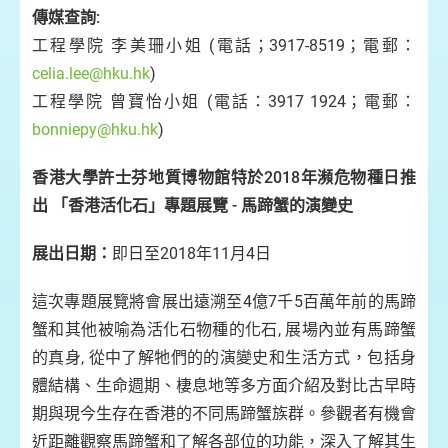
傳媒查詢:
工程學院 李美珊小姐 (電話；3917-8519；電郵：
celia.lee@hku.hk
)
工程學院 曾寶怡小姐 (電話：3917 1924；電郵：
bonniepy@hku.hk
)
香港大學許士芬地質博物館特於2018年瀕危物種日推
出 「香港活化石」專題展覽 - 馬蹄蟹的演變史
展出日期：
即日至2018年11月4日
這次專題展覽將會展出遠溯至4億7千5百萬年前的馬蹄
蟹和其他被喻為活化石物種的化石, 展場內並有馬蹄蟹
的真身, 從中了解牠們的的演變史和生活方式，包括身
體結構、生命週期、棲息地等多方面介紹及對比古早時
期與現今生存在香港的不同馬蹄蟹族群。參觀者有機會
近距離觀察馬蹄蟹和了解各部位的功能，深入了解其生