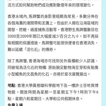
活方式如何幫助牠們成功應對數億年來的環境變化。
香港水域內, 馬蹄蟹的身影曾經頗為常見，多數分佈在
各個海灘的潮間帶和泥灘上，但由於人類在沿海區域的
開發、挖蜆、過度捕魚活動等，香港野生馬蹄蟹數目在
2000至2009年間已大幅度減少百分之九十。如不再採
取相關的保護措施，馬蹄蟹可能很快便會在香港消失，
難以延續「活化石」的傳奇。
除了馬蹄蟹, 香港海域亦可找到另外兩種較少人認識、
同被喻為活化石的物種: 原始腕足動物海豆芽和有點像
小型鰻魚的文昌魚的化石，亦將於是次展覽展出。
地點:
香港大學厲樹雄科學館地下及一樓許士芬地質博
物館。開放時間為星期一至星期五下午1時到下午6
點，星期六和星期日、大學和公共假期休息。
免費入場