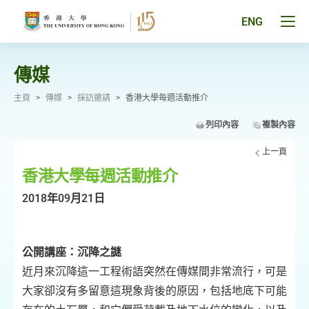
跳
至
Tog
ENG
主
men
要
pan
內
容
傳媒
主頁
>
傳媒
>
採訪邀請
>
香港大學每週活動推介
列印內容
複製內容
上一頁
香港大學每週活動推介
2018年09月21日
公開講座：沉降之謎
近月來沉降這一工程術語突然在傳媒間非常流行，可是
大家卻沒有多留意這現象背後的原因，包括地底下可能