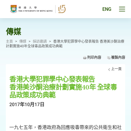
跳
至
Tog
ENG
主
men
要
pan
內
容
傳媒
主頁
>
傳媒
>
採訪邀請
>
香港大學犯罪學中心發表報告 香港美沙酮治療
計劃實施40年全球毒品政策成功典範
列印內容
複製內容
上一頁
香港大學犯罪學中心發表報告
香港美沙酮治療計劃實施40年 全球毒
品政策成功典範
2017年10月17日
一九七五年，香港政府為回應吸毒帶來的公共衛生和社