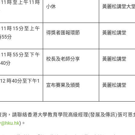
11時至上午11時
小休
黃麗松講堂大
分
11時15分至上午
得獎者匯報環節
黃麗松講堂
時55分
11時55分至下午
校長及老師分享
黃麗松講堂
時40分
12 時40分至下午1
宣布賽果及頒奬
黃麗松講堂
詢，請聯絡香港大學教育學院高級經理(發展及傳訊)張可恩女士(電話: 22
y@hku.hk
)。