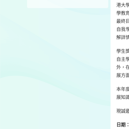
港大學
學教
最終
自我
解詳
學生
自主
外，
展方
本年
展知
現誠
日期