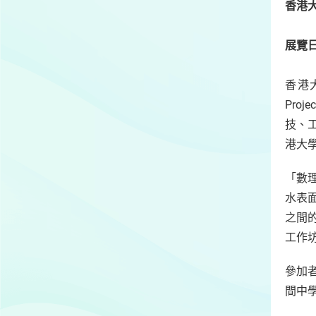
香港
展覽
香港大
Pro
技、
港大
「數
水表
之間
工作
參加
間中