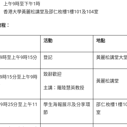
：
上午9時至下午1時
：
香港大學黃麗松講堂及邵仁枚樓1樓101及104室
流程：
活動
地點
9時至上午9時15分
登記
黃麗松講堂大
致辭歡迎
9時15分至上午9時
黃麗松講堂
分
主講：羅陸慧英教授
9時25分至上午11
學生海報展示及分享環
邵仁枚樓1樓10
節
室