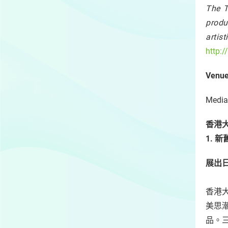
The T
produ
artis
http:
Venue
Media 
香港
1.
展出
香港
美思
品。