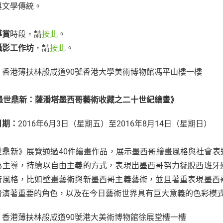
與文學傳統。
導賞
時段，請
按此
。
攝影工作坊
，請
按此
。
：
香港薄扶林般咸道90號香港大學美術博物館馮平山樓一樓
墨世鼎新：薩潘塔墨西哥藝術收藏之二十世紀繪畫
》
日期：
2016年6月3日（星期五）至2016年8月14日（星期日）
世鼎新》展覽通過40件繪畫作品，展示墨西哥繪畫風格與社會
為主導，持續以自由主義的方式，表現出墨西哥努力擺脫西班牙
術風格，比如壁畫藝術與新墨西哥主義藝術，並且著重表現墨西
扮演著重要的角色，以及在今日藝術世界具有巨大意義的色彩模
：
香港薄扶林般咸道90號港大美術博物館徐展堂樓一樓