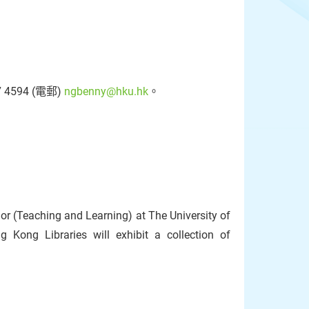
4594 (電郵)
ngbenny@hku.hk
。
lor (Teaching and Learning) at The University of
Kong Libraries will exhibit a collection of