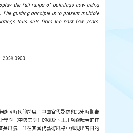
splay the full range of paintings now being
 The guiding principle is to present multiple
paintings thus date from the past few years
.
l: 2859 8903
》
舉辦《時代的跨度：中國當代影像與北宋時期審
央美術學院（中央美院）的姚璐、王川與繆曉春的作
審美風氣，並在其當代藝術風格中體現出昔日的