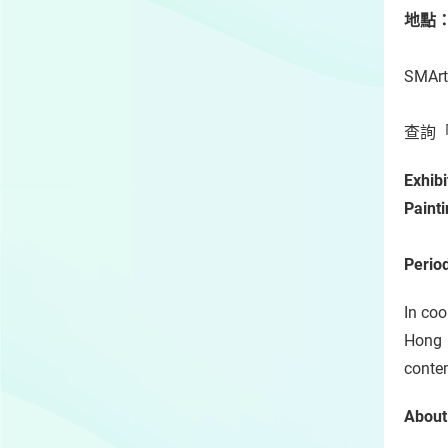
地點
SMA
查詢「
E
xhib
Paint
Perio
In coo
Hong 
conte
About 