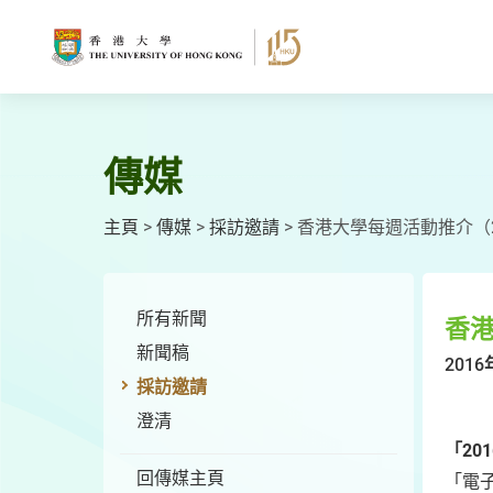
跳
至
主
要
內
容
傳媒
主頁
>
傳媒
>
採訪邀請
>
香港大學每週活動推介（20
所有新聞
香港
新聞稿
2016
採訪邀請
澄清
「20
回傳媒主頁
「電