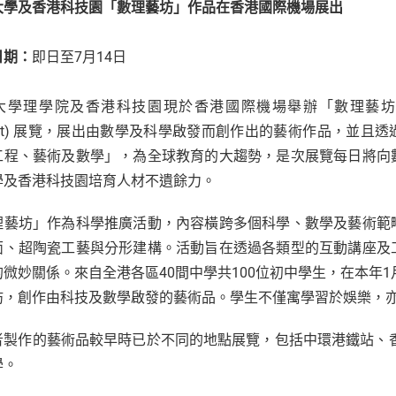
大學及香港科技園「數理藝坊」作品在香港國際機場展
出
日期：
即日至7月14日
學理學院及香港科技園現於香港國際機場舉辦「數理藝坊」(The Science,
ject) 展覽，展出由數學及科學啟發而創作出的藝術作品，並且透
工程、藝術及數學」，為全球教育的大趨勢，是次展覽每日將向
學及香港科技園培育人材不遺餘力。
理藝坊」作為科學推廣活動，內容橫跨多個科學、數學及藝術範
面、超陶瓷工藝與分形建構。活動旨在透過各類型的互動講座及
的微妙關係。來自全港各區40間中學共100位初中學生，在本年1
坊，創作由科技及數學啟發的藝術品。學生不僅寓學習於娛樂，
者製作的藝術品較早時已於不同的地點展覽，包括中環港鐵站、
學。