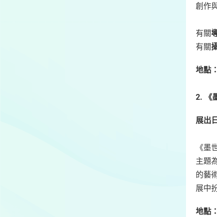
創作
有關
有關
地點
2.
《
展出
《墨
主題
的藝
展中
地點