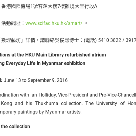
：
香港國際機場1號客運大樓7樓離境大堂行段A
rt 活動網址：
www.scifac.hku.hk/smart/
。
數理藝坊」詳情，請聯絡吳俊熙博士：(電話) 5410 3822 / 3917 
itions at the HKU Main Library refurbished atrium
ing Everyday Life in Myanmar exhibition
d:
June 13 to September 9, 2016
rdination with Ian Holliday, Vice-President and Pro-Vice-Chancel
Kong and his Thukhuma collection, The University of Hong 
mporary paintings by Myanmar artists.
the collection