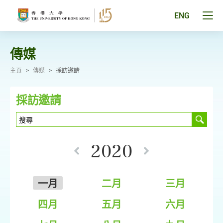
跳
至
Tog
ENG
主
men
要
pan
內
容
傳媒
主頁
>
傳媒
>
採訪邀請
採訪邀請
2020
一月
二月
三月
四月
五月
六月