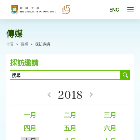
跳
至
Tog
ENG
主
men
要
pan
內
容
傳媒
主頁
>
傳媒
>
採訪邀請
採訪邀請
2018
一月
二月
三月
四月
五月
六月