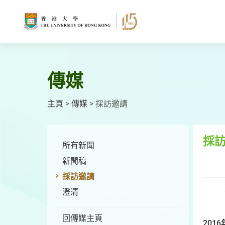
跳
至
主
要
內
容
傳媒
主頁
>
傳媒
>
採訪邀請
採
所有新聞
新聞稿
採訪邀請
澄清
回傳媒主頁
2016