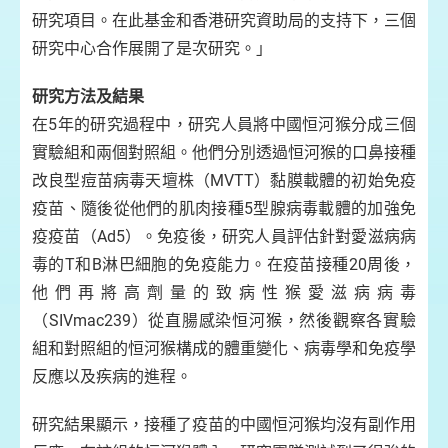
研究項目。在此基金和香港研究資助局的支持下，三個
研究中心合作展開了是次研究。」
研究方法及結果
在5年的研究過程中，研究人員將中國恒河猴分成三個
實驗組和兩個對照組。他們分別透過恒河猴的口鼻接種
改良型痘苗病毒天壇株（MVTT）黏膜載體的初始免疫
疫苗、隨後從他們的肌肉接種5型腺病毒載體的加強免
疫疫苗（Ad5）。免疫後，研究人員評估針對愛滋病病
毒的T和B淋巴細胞的免疫能力。在疫苗接種20周後，
他們再將高劑量的致病性猴愛滋病病毒
（SIVmac239）從直腸感染恒河猴，然後觀察各實驗
組和對照組的恒河猴構成的體重變化、病毒學和免疫學
反應以及疾病的進程。
研究結果顯示，接種了疫苗的中國恒河猴均沒有副作用