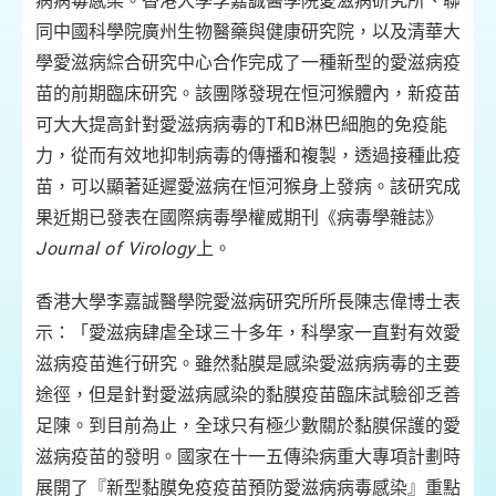
病病毒感染。香港大學李嘉誠醫學院愛滋病研究所、聯
同中國科學院廣州生物醫藥與健康研究院，以及清華大
學愛滋病綜合研究中心合作完成了一種新型的愛滋病疫
苗的前期臨床研究。該團隊發現在恒河猴體內，新疫苗
可大大提高針對愛滋病病毒的T和B淋巴細胞的免疫能
力，從而有效地抑制病毒的傳播和複製，透過接種此疫
苗，可以顯著延遲愛滋病在恒河猴身上發病。該研究成
果近期已發表在國際病毒學權威期刊《病毒學雜誌》
Journal of Virology
上。
香港大學李嘉誠醫學院愛滋病研究所所長陳志偉博士表
示：「愛滋病肆虐全球三十多年，科學家一直對有效愛
滋病疫苗進行研究。雖然黏膜是感染愛滋病病毒的主要
途徑，但是針對愛滋病感染的黏膜疫苗臨床試驗卻乏善
足陳。到目前為止，全球只有極少數關於黏膜保護的愛
滋病疫苗的發明。國家在十一五傳染病重大專項計劃時
展開了『新型黏膜免疫疫苗預防愛滋病病毒感染』重點