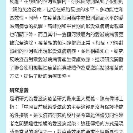
反應。在該組的恒河猴體內，研究團隊測試到了很強的
T細胞免疫反應，包括在細胞反應的水平、多功能性和
長效性。同時，在疫苗組恒河猴中亦檢測到高水平的愛
滋病病毒的抗體，高峰期和平台期的猴愛滋病病毒載量
也明顯下降，而且其中一隻恒河猴體內的愛滋病病毒更
被完全清除，疫苗組的恒河猴健康正常。相反，75%對
照組的恒河猴出現猴愛滋病病症，並且相繼死亡。研究
反映疫苗對猴愛滋病病毒產生保護效應。這項研究開發
了聯合使用複製性痘苗病毒載體作為愛滋病黏膜疫苗的
方法，提供了新的治療策略。
研究意義
是項研究為愛滋病疫苗研究帶來重大意義。陳志偉博士
指：「中國目前感染愛滋病的主要途徑是沒有保護措施
的性接觸。是次疫苗研究的設計是希望能保護男同性戀
者之間通過性接觸的愛滋病感染。這種傳播的方式是現
時最常見的途徑之一，對疫苗效果的要求比阻斷異性之