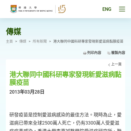
跳
至
Tog
ENG
主
men
要
pan
內
容
傳媒
主頁
>
傳媒
>
所有新聞
>
港大聯同中國科研專家發現新愛滋病黏膜疫苗
列印內容
複製內容
上一頁
港大聯同中國科研專家發現新愛滋病黏
膜疫苗
2013年03月28日
研發疫苗是控制愛滋病感染的最佳方法。現時為止，愛
滋病已帶來全球2500萬人死亡，仍有3300萬人受愛滋