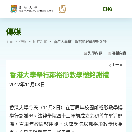
跳
至
Tog
ENG
主
men
要
pan
內
容
傳媒
主頁
>
傳媒
>
所有新聞
>
香港大學舉行鄭裕彤教學樓銘謝禮
列印內容
複製內容
上一頁
香港大學舉行鄭裕彤教學樓銘謝禮
2012年11月08日
香港大學今天（11月8日）在百周年校園鄭裕彤教學樓
舉行銘謝禮。法律學院四十三年前成立之初曾在堅道開
課，百周年校園啓用後，法律學院以鄭裕彤教學樓為