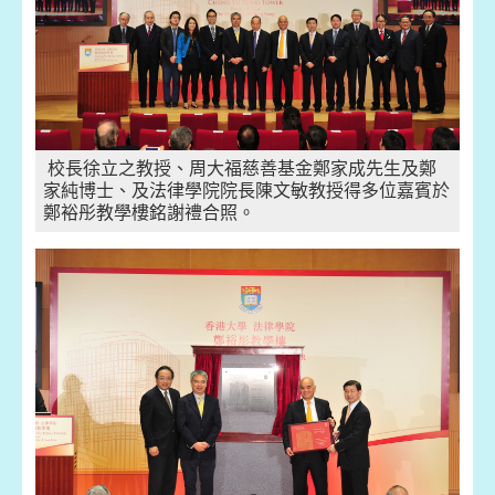
校長徐立之教授、周大福慈善基金鄭家成先生及鄭
家純博士、及法律學院院長陳文敏教授得多位嘉賓於
鄭裕彤教學樓銘謝禮合照。