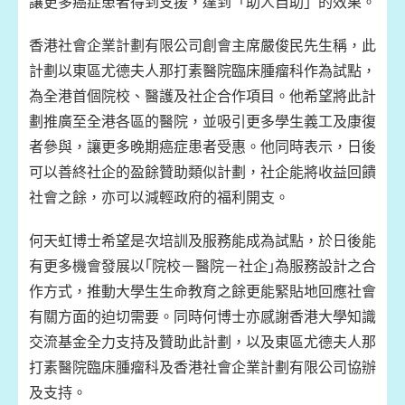
讓更多癌症患者得到支援，達到「助人自助」的效果。
香港社會企業計劃有限公司創會主席嚴俊民先生稱，此
計劃以東區尤德夫人那打素醫院臨床腫瘤科作為試點，
為全港首個院校、醫護及社企合作項目。他希望將此計
劃推廣至全港各區的醫院，並吸引更多學生義工及康復
者參與，讓更多晚期癌症患者受惠。他同時表示，日後
可以善終社企的盈餘贊助類似計劃，社企能將收益回饋
社會之餘，亦可以減輕政府的福利開支。
何天虹博士希望是次培訓及服務能成為試點，於日後能
有更多機會發展以｢院校－醫院－社企｣為服務設計之合
作方式，推動大學生生命教育之餘更能緊貼地回應社會
有關方面的迫切需要。同時何博士亦感謝香港大學知識
交流基金全力支持及贊助此計劃，以及東區尤德夫人那
打素醫院臨床腫瘤科及香港社會企業計劃有限公司協辦
及支持。