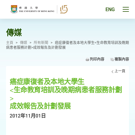
跳
至
Tog
ENG
主
men
要
pan
內
容
傳媒
主頁
>
傳媒
>
所有新聞
>
癌症康復者及本地大學生<生命教育培訓及晚期
病患者服務計劃>成效報告及計劃發展
列印內容
複製內容
上一頁
癌症康復者及本地大學生
<生命教育培訓及晚期病患者服務計劃
>
成效報告及計劃發展
2012年11月01日